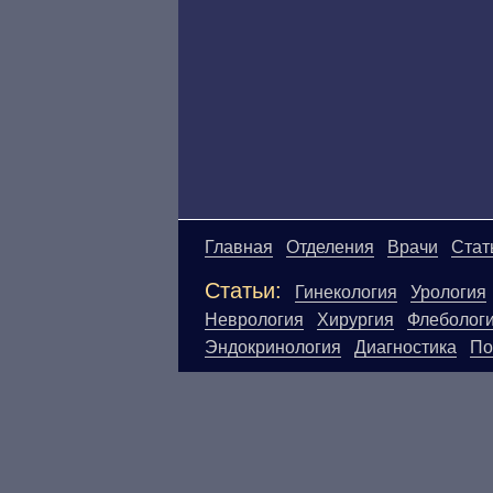
Главная
Отделения
Врачи
Стат
Статьи:
Гинекология
Урология
Неврология
Хирургия
Флеболог
Эндокринология
Диагностика
По
Материалы, размещенные на данн
Посетители сайта не должны исп