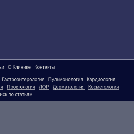
ьи
О Клинике
Контакты
Гастроэнтерология
Пульмонология
Кардиология
ия
Проктология
ЛОР
Дерматология
Косметология
иск по статьям
ой странице, носят информационный характер и не яв
ользовать их в качестве медицинских рекомендаций. О