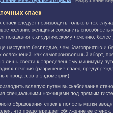
ушения менструального цикла
Разрушение вну
•
точных спаек
спаек следует производить только в тех случая
ивое желание женщины сохранить способность 
ся показания к хирургическому лечению, более 
ще наступает бесплодие, чем благоприятно и б
их осложнений, как самопроизвольный аборт, п
о лишь свести к определенному минимуму пут
адиях лечения (разрушение спаек, предупрежд
ных процессов в эндометрии).
оизводить вслепую путем выскабливания стено
ния специальными ножницами под прямым гисте
ого образования спаек в полость матки вводят
олея, что предотвращает сближение ее стенок.