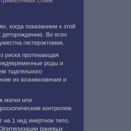
триматочных спаек
х, когда показанием к этой
к деторождению. Во всех
уместна гистерэктомия.
ез риска протекающая
реждевременные роды и
ем тщательного
ение их возникновения и
к матки или
роскопическим контролем.
 на 1 нед инертное тело,
 Эпителизации раневых