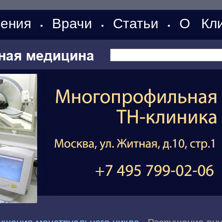
ения
Врачи
Статьи
О Кли
•
•
•