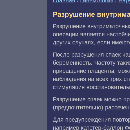
Главная
Гинекология
Нар
•
•
Разрушение внутрима
Разрушение внутриматочных 
операции является настойч
других случаях, если имеют
После разрушения спаек ча
беременность. Частоту так
приращение плаценты, можн
наблюдения на всех трех ст
стимуляция восстановитель
Разрушение спаек можно пр
(предпочтительно) рассече
Для предупреждения повторн
например катетер-баллон Ф