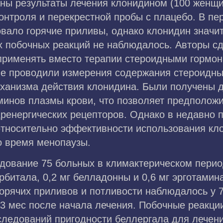
ны результаты лечения клонидином (100 женщи
онтроля и перекрестной пробы с плацебо. В п
вало горячие приливы, однако клонидин значит
х побочных реакций не наблюдалось. Авторы сд
применять вместо терапии стероидными гормон
не проводили измерения содержания стероидны
ханизма действия клонидина. Были получены д
аминов плазмы крови, что позволяет предполо
адренергических рецепторов. Однако в недавно
тносительно эффективности использования кл
о время менопаузы.
ледование 75 больных в климактерическом пери
битала, 0,2 мг белладонны и 0,6 мг эрготамина
орячих приливов и потливости наблюдалось у 7
и 3 мес после начала лечения. Побочные реакц
следований пригодности беллергала для лечен