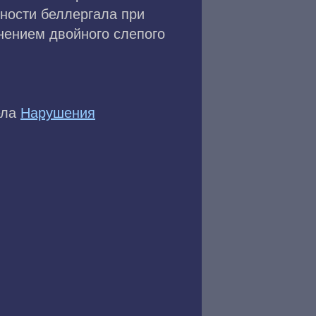
ности беллергала при
нением двойного слепого
ела
Нарушения