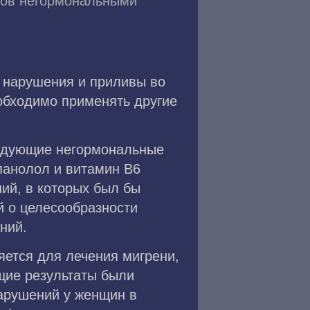
вов негормональными
е нарушения и приливы во
обходимо применять другие
ледующие негормональные
панолол и витамин В6
ний, в которых был бы
й о целесообразности
ний.
яется для лечения мигрени,
щие результаты были
нарушений у женщин в