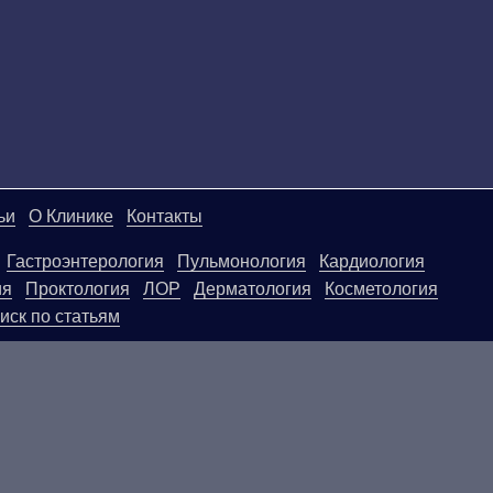
ьи
О Клинике
Контакты
Гастроэнтерология
Пульмонология
Кардиология
ия
Проктология
ЛОР
Дерматология
Косметология
иск по статьям
ой странице, носят информационный характер и не яв
ользовать их в качестве медицинских рекомендаций. О
егативные последствия, возникшие в результате испол