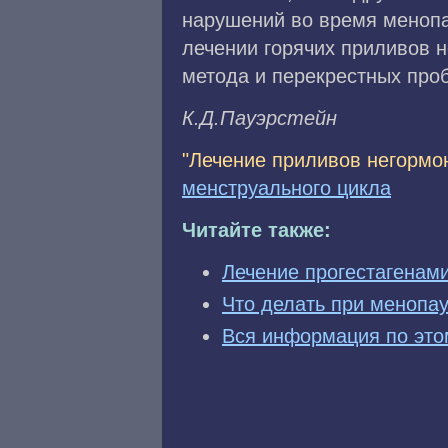
нарушений во время менопа
лечении горячих приливов 
метода и перекрестных проб
К.Д.Пayэpcтeйн
"Лечение приливов негормо
менструального цикла
Читайте также:
Лечение прогестагенам
Что делать при менопау
Вся информация по это