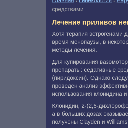
Главная
Гинекология
Нар
•
•
средствами
Лечение приливов н
Хотя терапия эстрогенами 
время менопаузы, в некото
методы лечения.
Для купирования вазомотор
препараты: седативные сре
(пиридоксин). Однако следу
проведен анализ эффективн
использования клонидина и
Клонидин, 2-(2,6-дихлороф
а в больших дозах оказыва
получены Clayden и Willia