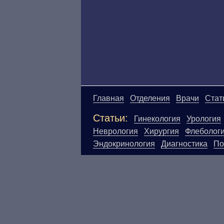
Главная
Отделения
Врачи
Стат
Статьи:
Гинекология
Урология
Неврология
Хирургия
Флеболог
Эндокринология
Диагностика
По
Материалы, размещенные на данн
Посетители сайта не должны исп
ответственности за возможные н