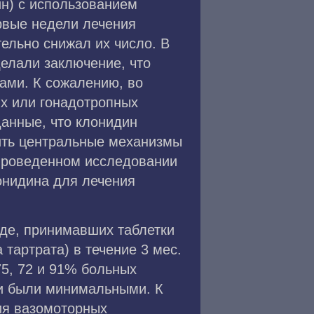
н) с использованием
ервые недели лечения
ельно снижал их число. В
елали заключение, что
ами. К сожалению, во
х или гонадотропных
анные, что клонидин
жить центральные механизмы
 проведенном исследовании
онидина для лечения
оде, принимавших таблетки
 тартрата) в течение 3 мес.
5, 72 и 91% больных
ии были минимальными. К
ия вазомоторных