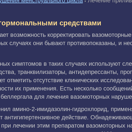
ушения менструального цикла
Лечение прили
•
егормональными средствами
дает возможность корректировать вазомоторны
рых случаях они бывают противопоказаны, и не
ных симптомов в таких случаях используют с
дства, транквилизаторы, антидепрессанты, про
ет отметить отсутствие клинических исследова
ости их применения. Есть несколько сообщени
 беллергала для лечения вазомоторных наруше
енил амино-2-имидазолин-гидрохлорид, примен
ет антигипертензивное действие. Обнадеживаю
ms при лечении этим препаратом вазомоторных 