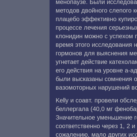
менопаузе. Были исследова
методов двойного слепого к
плацебо эффективно купиро
процессе лечения серьезны
клонидин можно с успехом 
время этого исследования 
гормонов для выяснения ме
угнетает действие катехол
его действия на уровне а-
были высказаны сомнения о
вазомоторных нарушений в
Kelly и соавт. провели обс
беллергала (40,0 мг фенобар
Значительное уменьшение г
соответственно через 1, 2 
сожалению, мало других ис