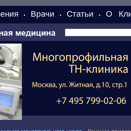
ения
Врачи
Статьи
О Кли
•
•
•