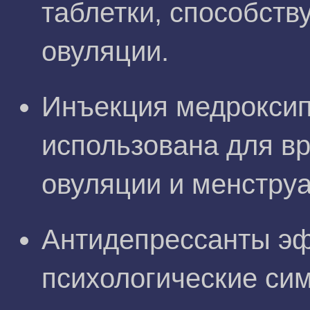
таблетки, способст
овуляции.
Инъекция медроксип
использована для в
овуляции и менструа
Антидепрессанты э
психологические си