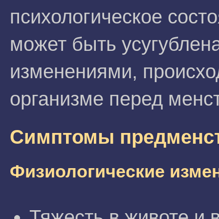
психологическое состо
может быть усугублен
изменениями, происх
организме перед менс
Симптомы предменст
Физиологические изме
Тяжесть в животе и 