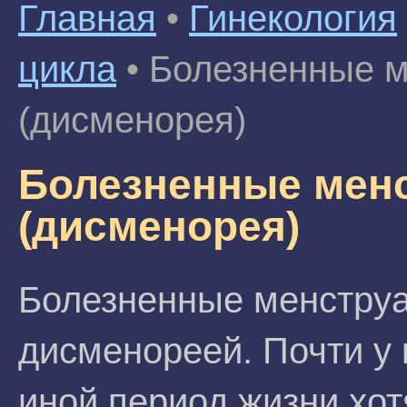
Главная
•
Гинекология
цикла
•
Болезненные 
(дисменорея)
Болезненные мен
(дисменорея)
Болезненные менстру
дисменореей. Почти у
иной период жизни хо