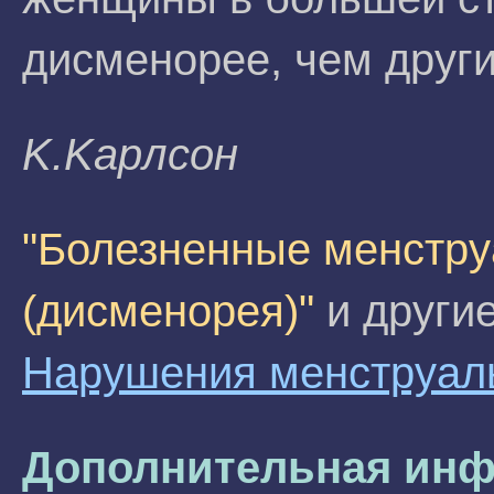
дисменорее, чем други
K.Kapлсoн
"Болезненные менстр
(дисменорея)"
и другие
Нарушения менструаль
Дополнительная инф