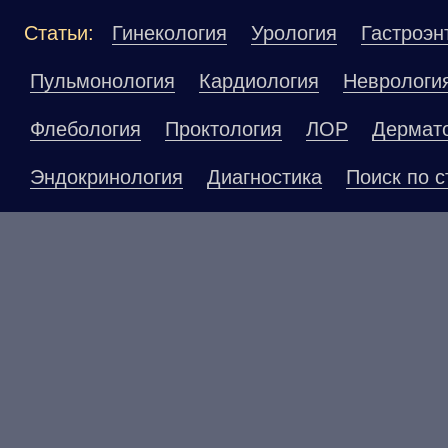
Статьи:
Гинекология
Урология
Гастроэн
Пульмонология
Кардиология
Неврологи
Флебология
Проктология
ЛОР
Дермат
Эндокринология
Диагностика
Поиск по с
Материалы, размещенные на данной страниц
публичной офертой. Посетители сайта не до
рекомендаций. ООО «ТН-Клиника» не несёт о
возникшие в результате использования инфо