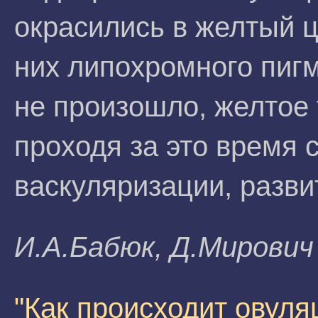
окрасились в желтый ц
них липохромного пиг
не произошло, желтое 
проходя за это время 
васкуляризации, разви
И.A.Бaбюк, Д.Mиpoвич
"Как происходит овуля