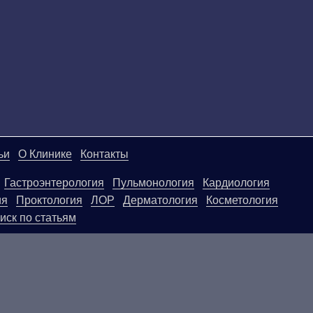
ьи
О Клинике
Контакты
Гастроэнтерология
Пульмонология
Кардиология
ия
Проктология
ЛОР
Дерматология
Косметология
иск по статьям
ой странице, носят информационный характер и не яв
ользовать их в качестве медицинских рекомендаций. О