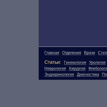
Главная
Отделения
Врачи
Стат
Статьи:
Гинекология
Урология
Неврология
Хирургия
Флеболог
Эндокринология
Диагностика
По
Материалы, размещенные на данн
Посетители сайта не должны исп