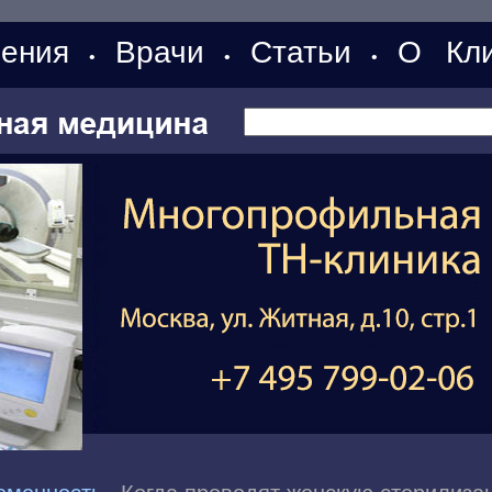
ения
Врачи
Статьи
О Кли
•
•
•