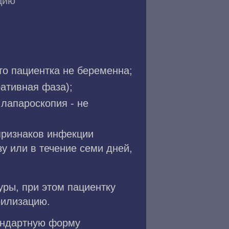
цию
то пациентка не беременна;
ративная фаза);
 лапароскопия - не
 признаков инфекции
зу или в течение семи дней,
ры, при этом пациентку
рилизацию.
андартную форму