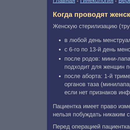
Главная
Гинекология
Бер
•
•
Когда проводят женс
Женскую стерилизацию (тру
в любой день менструал
с 6-го по 13-й день ме
после родов: мини-лапа
подходит для женщин п
после аборта: 1-й трим
органов таза (минилапа
если нет признаков инф
Пациентка имеет право изм
нельзя побуждать никаким 
Перед операцией пациентка