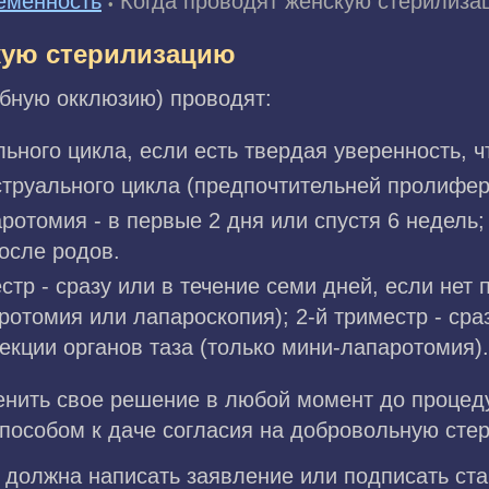
еменность
Когда проводят женскую стерилиза
•
кую стерилизацию
бную окклюзию) проводят:
ьного цикла, если есть твердая уверенность, ч
нструального цикла (предпочтительней пролифе
ротомия - в первые 2 дня или спустя 6 недель;
осле родов.
естр - сразу или в течение семи дней, если нет
ротомия или лапароскопия); 2-й триместр - сра
екции органов таза (только мини-лапаротомия).
енить свое решение в любой момент до процеду
способом к даче согласия на добровольную сте
 должна написать заявление или подписать ст