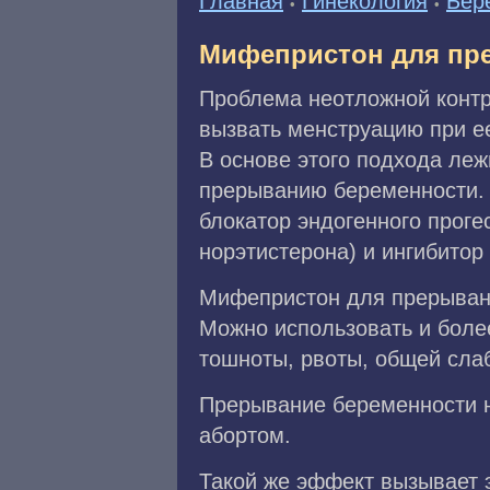
Главная
Гинекология
Бер
•
•
Мифепристон для пр
Проблема неотложной контр
вызвать менструацию при е
В основе этого подхода ле
прерыванию беременности. 
блокатор эндогенного прог
норэтистерона) и ингибитор 
Мифепристон для прерывания
Можно использовать и более
тошноты, рвоты, общей слаб
Прерывание беременности н
абортом.
Такой же эффект вызывает эп