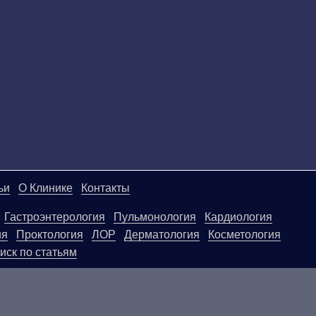
ьи
О Клинике
Контакты
Гастроэнтерология
Пульмонология
Кардиология
ия
Проктология
ЛОР
Дерматология
Косметология
иск по статьям