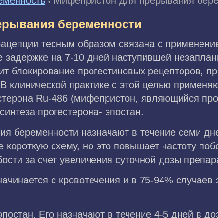
еменность
Мифепристон для прерывания бер
•
ерывания беременности
ацепции тесным образом связана с применение
е задержке на 7-10 дней наступившей незапла
жит блокирование прогестиновых рецепторов, п
В клинической практике с этой целью применяю
естерона Ru-486 (мифепристон, являющийся пр
синтеза прогестерона- эпостан.
 беременности назначают в течение семи дней
 короткую схему, но это повышает частоту поб
ости за счет увеличения суточной дозы препар
ачинается с кровотечения и в 75-94% случаев
остан. Его назначают в течение 4-5 дней в дозе