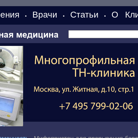
ения
Врачи
Статьи
О Кли
•
•
•