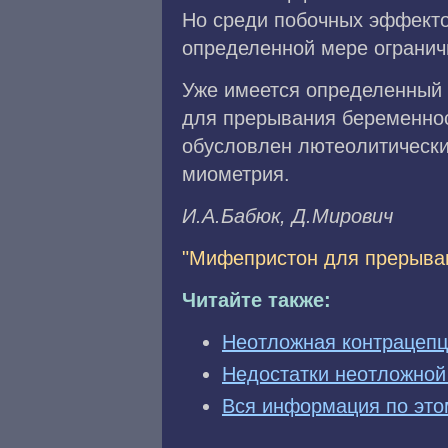
Но среди побочных эффекто
определенной мере огранич
Уже имеется определенный 
для прерывания беременност
обусловлен лютеолитически
миометрия.
И.A.Бaбюк, Д.Mиpoвич
"Мифепристон для прерыва
Читайте также:
Неотложная контрацеп
Недостатки неотложной
Вся информация по это