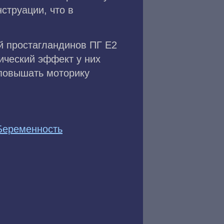
струации, что в
й простагландинов ПГ Е2
ический эффект у них
 повышать моторику
Беременность