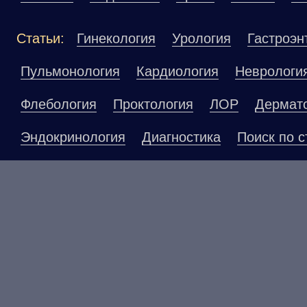
Статьи:
Гинекология
Урология
Гастроэн
Пульмонология
Кардиология
Неврологи
Флебология
Проктология
ЛОР
Дермат
Эндокринология
Диагностика
Поиск по с
Материалы, размещенные на данной страниц
публичной офертой. Посетители сайта не до
рекомендаций. ООО «ТН-Клиника» не несёт о
возникшие в результате использования инфо