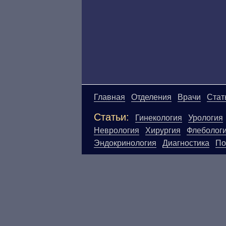
Главная
Отделения
Врачи
Стат
Статьи:
Гинекология
Урология
Неврология
Хирургия
Флеболог
Эндокринология
Диагностика
По
Материалы, размещенные на данн
Посетители сайта не должны исп
ответственности за возможные н