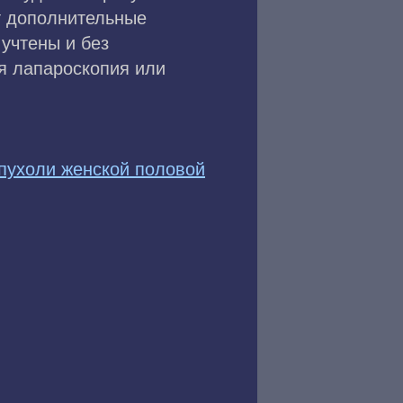
ют дополнительные
 учтены и без
ся лапароскопия или
пухоли женской половой