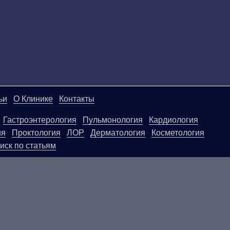
ьи
О Клинике
Контакты
Гастроэнтерология
Пульмонология
Кардиология
ия
Проктология
ЛОР
Дерматология
Косметология
иск по статьям
ой странице, носят информационный характер и не яв
ользовать их в качестве медицинских рекомендаций. О
егативные последствия, возникшие в результате испол