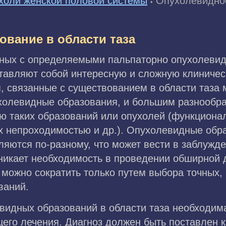
холи женской половой системы
Опухолевидное
•
ование в области таза
ьных с определяемыми пальпаторно опухолеви
ставляют собой интересную и сложную клиничес
, связанные с существованием в области таза м
ухолевидные образования, и большим разнообр
ю таких образований или опухолей (функциона
х непроходимостью и др.). Опухолевидные обр
яются по-разному, что может вести в заблужд
озникает необходимость в проведении обширно
й можно сократить только путем выбора точных
ваний.
евидных образований в области таза необходим
его лечения. Диагноз должен быть поставлен 