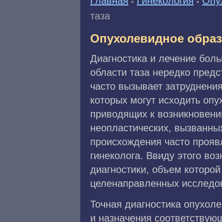
Главная
Гинекология
Опу
•
•
таза
Опухолевидное образ
Диагностика и лечение бол
области таза нередко пред
часто вызывает затруднения
которых могут исходить оп
приводящих к возникновени
неопластических, вызванны
происхождения часто проявл
гинеколога. Ввиду этого в
диагностики, объем которо
целенаправленных исследо
Точная диагностика опухол
и назначения соответствующ