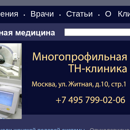
ения
Врачи
Статьи
О Кли
•
•
•