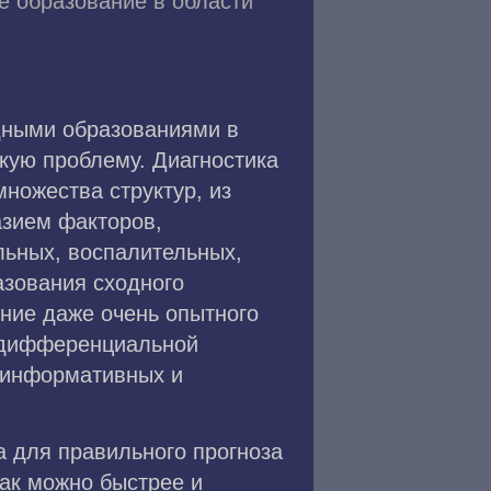
 образование в области
дными образованиями в
кую проблему. Диагностика
ножества структур, из
азием факторов,
льных, воспалительных,
азования сходного
ение даже очень опытного
й дифференциальной
, информативных и
а для правильного прогноза
как можно быстрее и