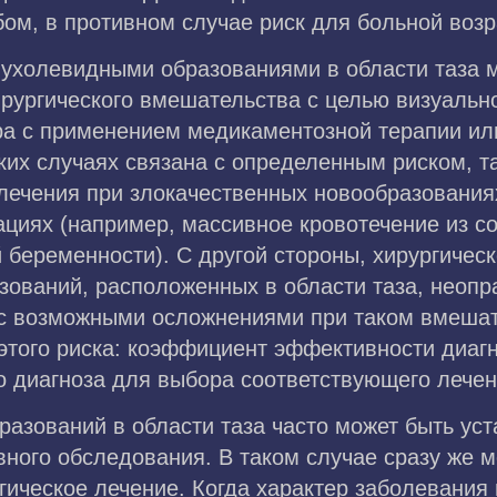
м, в противном случае риск для больной возр
ухолевидными образованиями в области таза м
ирургического вмешательства с целью визуальн
ра с применением медикаментозной терапии ил
ких случаях связана с определенным риском, та
лечения при злокачественных новообразованиях
ациях (например, массивное кровотечение из с
 беременности). С другой стороны, хирургичес
зований, расположенных в области таза, неопр
 с возможными осложнениями при таком вмешат
этого риска: коэффициент эффективности диагн
о диагноза для выбора соответствующего лечен
азований в области таза часто может быть ус
ного обследования. В таком случае сразу же м
ическое лечение. Когда характер заболевания 