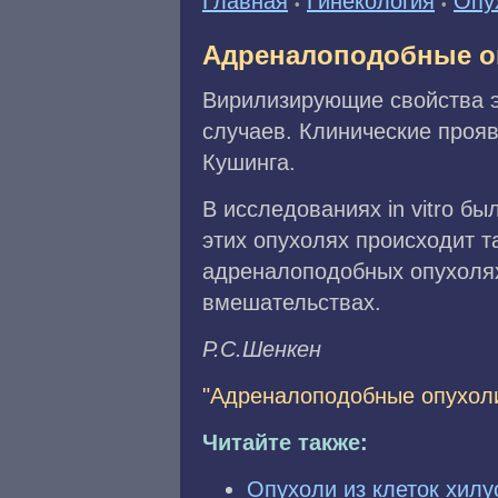
Главная
Гинекология
Опу
•
•
Адреналоподобные о
Вирилизирующие свойства э
случаев. Клинические проя
Кушинга.
В исследованиях in vitro бы
этих опухолях происходит та
адреналоподобных опухолях
вмешательствах.
P.C.Шeнкeн
"Адреналоподобные опухоли
Читайте также:
Опухоли из клеток хилу