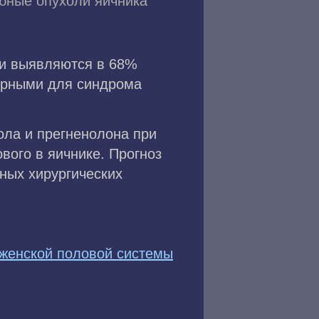
бные опухоли яичника
и выявляются в 68%
терными для синдрома
рола и прегненолона при
ового в яичнике. Прогноз
ных хирургических
женской половой системы