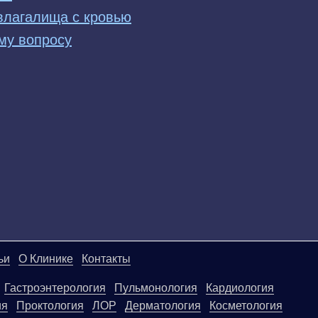
влагалища с кровью
му вопросу
ьи
О Клинике
Контакты
Гастроэнтерология
Пульмонология
Кардиология
ия
Проктология
ЛОР
Дерматология
Косметология