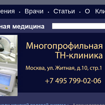
ения
Врачи
Статьи
О Кли
•
•
•