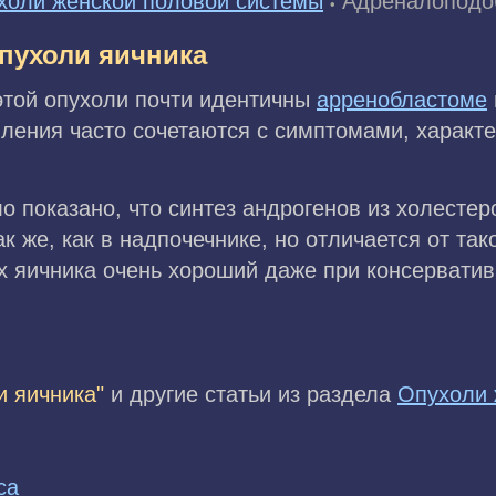
холи женской половой системы
Адреналоподо
•
пухоли яичника
той опухоли почти идентичны
арренобластоме
вления часто сочетаются с симптомами, харак
ло показано, что синтез андрогенов из холесте
к же, как в надпочечнике, но отличается от так
 яичника очень хороший даже при консерватив
 яичника"
и другие статьи из раздела
Опухоли 
са