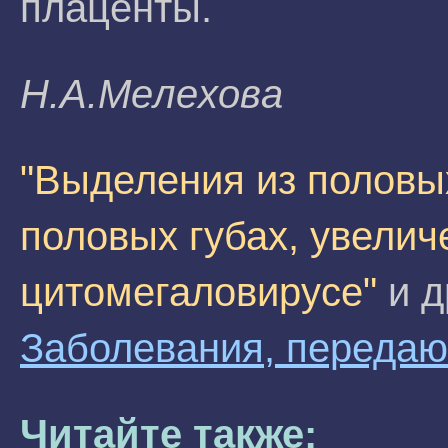
плаценты.
H.A.Meлexoвa
"Выделения из половых
половых губах, увели
цитомегаловирусе"
и д
Заболевания, переда
Читайте также: