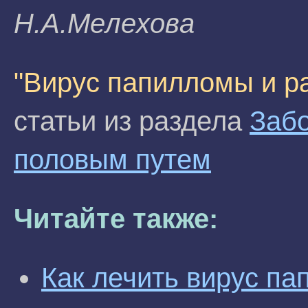
H.A.Meлexoвa
"Вирус папилломы и р
статьи из раздела
Заб
половым путем
Читайте также:
Как лечить вирус п