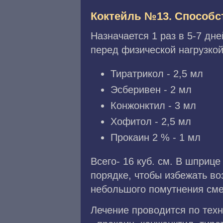
Коктейль №13. Способс
Назначается 1 раз в 5-7 дн
перед физической нагрузко
Тиратрикол - 2,5 мл
Эсберивен - 2 мл
Конжонктил - 3 мл
Хофитол - 2,5 мл
Прокаин 2 % - 1 мл
Всего- 16 куб. см. В шприц
порядке, чтобы избежать в
небольшого помутнения сме
Лечение проводится по тех