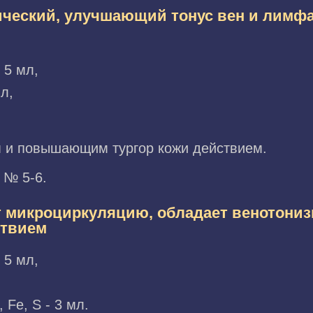
ический, улучшающий тонус вен и лимф
 5 мл,
л,
 и повышающим тургор кожи действием.
 № 5-6.
т микроциркуляцию, обладает венотони
ствием
 5 мл,
Fe, S - 3 мл.