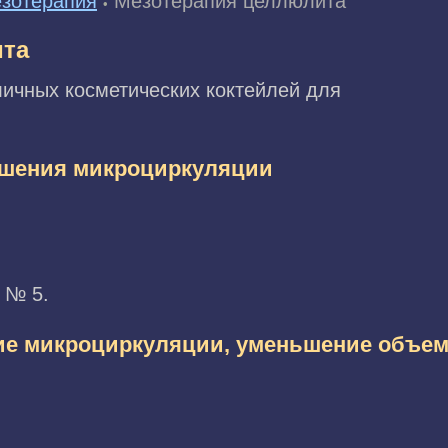
зотерапия
Мезотерапия целлюлита
•
ита
ичных косметических коктейлей для
чшения микроциркуляции
 № 5.
ие микроциркуляции, уменьшение объе