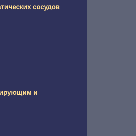
атических сосудов
зирующим и