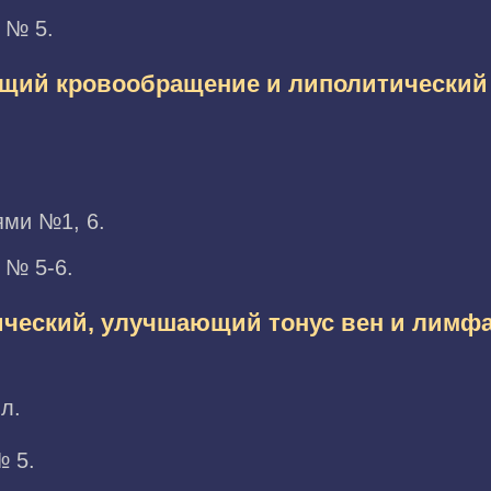
 № 5.
ющий кровообращение и липолитический
ями №1, 6.
 № 5-6.
ический, улучшающий тонус вен и лимф
л.
№ 5.