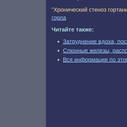
"Хронический стеноз гортан
горла
Читайте также:
Затруднение вдоха, пос
Слюнные железы, расп
Вся информация по это