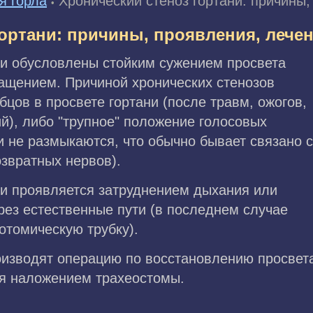
я горла
Хронический стеноз гортани: причины,
•
ортани: причины, проявления, лече
ни обусловлены стойким сужением просвета
ращением. Причиной хронических стенозов
бцов в просвете гортани (после травм, ожогов,
й), либо "трупное" положение голосовых
и не размыкаются, что обычно бывает связано с
звратных нервов).
ни проявляется затруднением дыхания или
ез естественные пути (в последнем случае
отомическую трубку).
оизводят операцию по восстановлению просвета
я наложением трахеостомы.