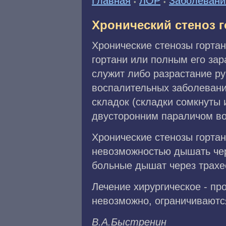
Главная
ЛОР
Заболевани
•
•
Хронический стеноз г
Хронические стенозы горта
гортани или полным его за
служит либо разрастание ру
воспалительных заболевани
складок (складки сомкнуты 
двусторонним параличом во
Хронические стенозы горта
невозможностью дышать чер
больные дышат через трахе
Лечение хирургическое - пр
невозможно, ограничиваютс
В.A.Быcтpeнин