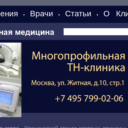
ения
Врачи
Статьи
О Кли
•
•
•