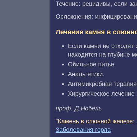
Течение: рецидивы, если за
Осложнения: инфицирование
Лечение камня в слюнн
Если камни не отходят 
находится на глубине м
Обильное питье.
Анальгетики.
Антимикробная терапия
Хирургическое лечение 
проф. Д.Hoбeль
"Камень в слюнной железе:
Заболевания горла