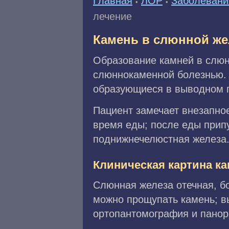
Главная
ЛОР
Заболевани
•
•
лечение
Камень в слюнной же
Образование камней в слюн
слюннокаменной болезнью. З
образующиеся в выводном п
Пациент замечает внезапно
время еды; после еды прип
поднижнечелюстная железа
Клиническая картина к
Слюнная железа отечная, б
можно прощупать камень; в
ортопантомография и панор