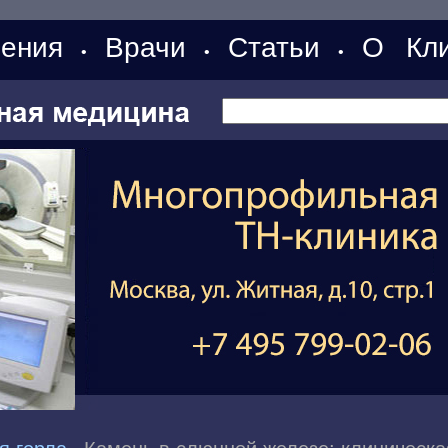
ения
Врачи
Статьи
О Кли
•
•
•