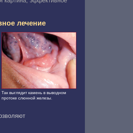
я картина, эффективное
вное лечение
Так выглядит камень в выводном
протоке слюнной железы.
позволяют