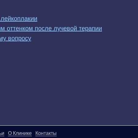
 лейкоплакии
ым оттенком после лучевой терапии
му вопросу
ьи
О Клинике
Контакты