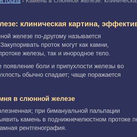
я горла
Камень в слюнной железе: клиническа
•
лезе: клиническая картина, эффекти
ной железе по-другому называется
акупоривать проток могут как камни,
ротоке железы, так и инородное тело.
е появление боли и припухлости железы во
ухлость обычно спадает; чаще поражается
.
амня в слюнной железе
олезненная; при бимануальной пальпации
ыявить камень в поднижнечелюстном протоке 
амная рентгенография.