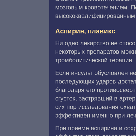
мозговым кровотечением. По
высококвалифицированным 
Аспирин, плавикс
Ни одно лекарство не спосо
некоторых препаратов можн
тромболитической терапии.
Если инсульт обусловлен не
последующих ударов достато
благодаря его противосвер
сгусток, застрявший в арте
сих пор исследования охва
эффективен именно при лече
При приеме аспирина и сох