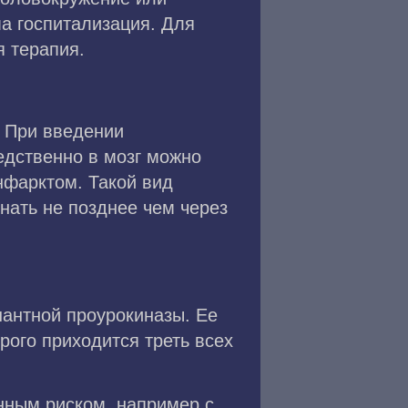
а госпитализация. Для
 терапия.
. При введении
едственно в мозг можно
нфарктом. Такой вид
нать не позднее чем через
антной проурокиназы. Ее
рого приходится треть всех
нным риском, например с