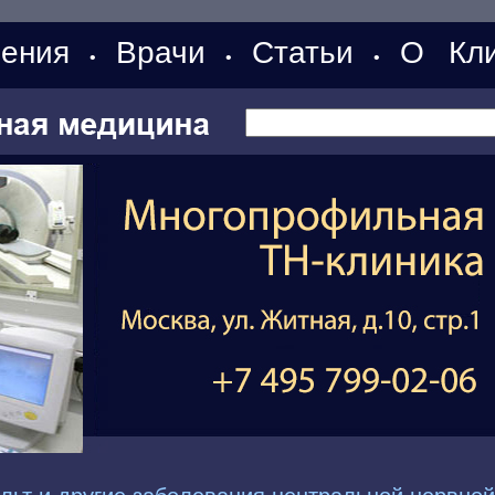
ения
Врачи
Статьи
О Кли
•
•
•