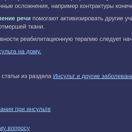
чные осложнения, например контрактуры конеч
ление речи
помогают активизировать другие уча
отмершей ткани.
ности реабилитационную терапию следует нач
ульта на дому.
 статьи из раздела
Инсульт и другие заболеван
ания при инсульте
му вопросу