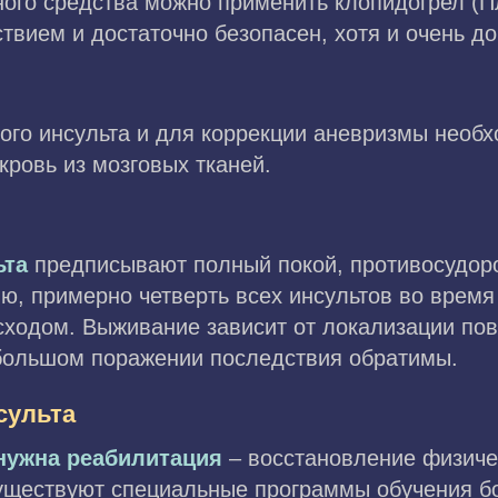
ного средства можно применить клопидогрел (П
ием и достаточно безопасен, хотя и очень до
кого инсульта и для коррекции аневризмы необ
кровь из мозговых тканей.
ьта
предписывают полный покой, противосудор
ю, примерно четверть всех инсультов во врем
сходом. Выживание зависит от локализации пов
большом поражении последствия обратимы.
сульта
 нужна реабилитация
– восстановление физиче
Существуют специальные программы обучения бо