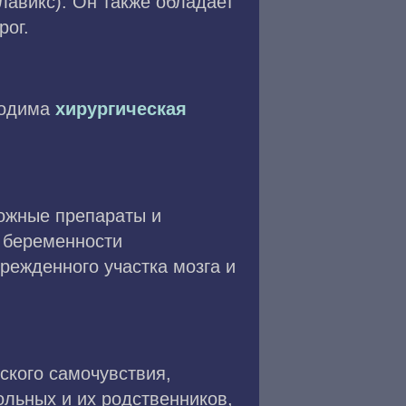
лавикс). Он также обладает
рог.
ходима
хирургическая
ожные препараты и
я беременности
режденного участка мозга и
ского самочувствия,
льных и их родственников,