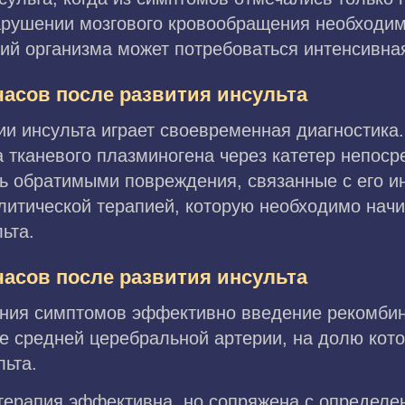
арушении мозгового кровообращения необходим
ий организма может потребоваться интенсивная
 часов после развития инсульта
ии инсульта играет своевременная диагностика
 тканевого плазминогена через катетер непоср
ть обратимыми повреждения, связанные с его и
литической терапией, которую необходимо начи
ьта.
 часов после развития инсульта
ения симптомов эффективно введение рекомбин
 средней церебральной артерии, на долю кото
льта.
терапия эффективна, но сопряжена с определе