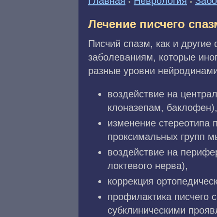
Главная
Неврология
Забо
•
•
Лечение писчего спаз
Писчий спазм, как и други
заболеваниям, которые иног
разные уровни нейродинами
воздействие на центра
клоназепам, баклофен)
изменение стереотипа 
проксимальных групп мы
воздействие на перифе
локтевого нерва),
коррекция ортопедическ
профилактика писчего с
субклиническими прояв