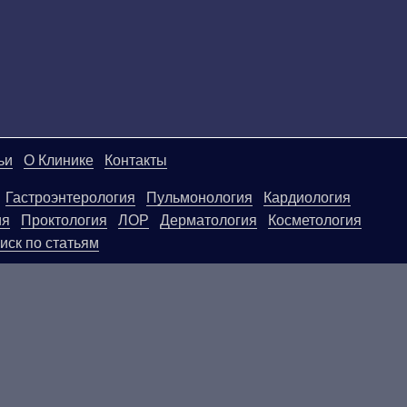
ьи
О Клинике
Контакты
Гастроэнтерология
Пульмонология
Кардиология
ия
Проктология
ЛОР
Дерматология
Косметология
иск по статьям
ой странице, носят информационный характер и не яв
ользовать их в качестве медицинских рекомендаций. О
егативные последствия, возникшие в результате испол
.