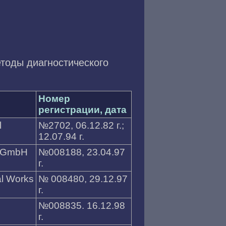
етоды диагностического
Номер
регистрации, дата
l
№2702, 06.12.82 г.;
12.07.94 г.
n GmbH
№008188, 23.04.97
г.
l Works
№ 008480, 29.12.97
г.
№008835. 16.12.98
г.