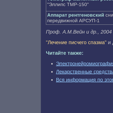
"Эллипс ТМР-150"
Аппарат рентгеновский
сн
передвижной АРСУП-1
Проф. A.M.Beйн и др., 2004 
"Лечение писчего спазма"
и 
Читайте также:
Электронейромиография
Лекарственные средств
Вся информация по это