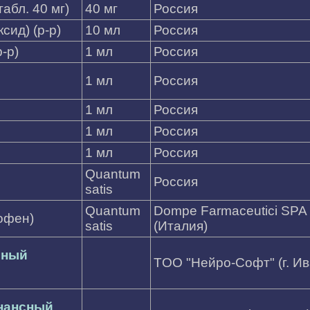
абл. 40 мг)
40 мг
Россия
сид) (р-р)
10 мл
Россия
-р)
1 мл
Россия
1 мл
Россия
1 мл
Россия
1 мл
Россия
1 мл
Россия
Quantum
Россия
satis
Quantum
Dompe Farmaceutici SPA
офен)
satis
(Италия)
рный
TOO "Нейро-Софт" (г. И
нансный