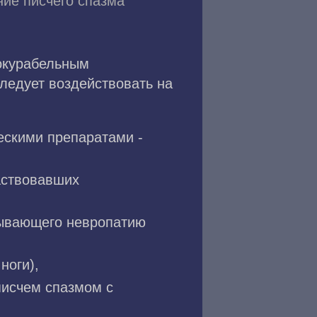
ние писчего спазма
нокурабельным
следует воздействовать на
ескими препаратами -
аствовавших
зывающего невропатию
ноги),
писчем спазмом с