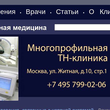
ения
Врачи
Статьи
О Кли
•
•
•