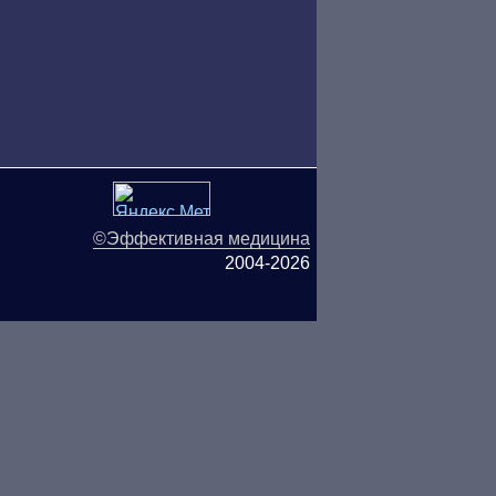
©Эффективная медицина
2004-2026
ляются публичной офертой.
ОО «ТН-Клиника» не несёт
ьзования информации,