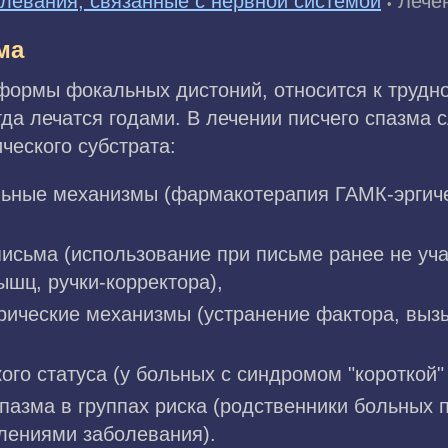
левания, связанные с нервной системой
Лече
•
ма
е формы фокальных дистоний, относится к труд
да лечатся годами. В лечении писчего спазма 
ческого субстрата:
льные механизмы (фармакотерапия ГАМК-эргич
,
письма (использование при письме ранее не уч
шц, ручки-корректора),
рические механизмы (устранение фактора, вы
ого статуса (у больных с синдромом "короткой" 
пазма в группах риска (родственники больных 
лениями заболевания).