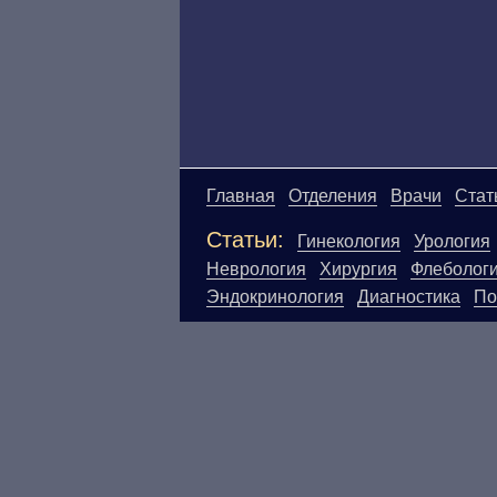
Главная
Отделения
Врачи
Стат
Статьи:
Гинекология
Урология
Неврология
Хирургия
Флеболог
Эндокринология
Диагностика
По
Материалы, размещенные на данн
Посетители сайта не должны исп
ответственности за возможные н
размещенной на данной странице