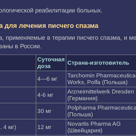
хологической реабилитации больных.
 для лечения писчего спазма
, применяемые в терапии писчего спазма, и м
ваны в России.
Суточная
Страна-изготовитель
доза
Tarchomin Pharmaceutica
4—6 мг
Works, Polfa (Польша)
Arzneimittelwerk Dresde
4-6 мг
(Германия)
Polpharma Pharmaceutica
30 мг
(Польша)
Novartis Pharma AG
 4 мг)
12 мг
(Швейцария)