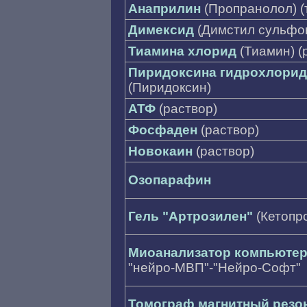
Анаприлин
(Пропранолол) (т
Димексид
(Димстил сульфок
Тиамина хлорид
(Тиамин) (р
Пиридоксина гидрохлорид
(Пиридоксин)
АТФ
(раствор)
Фосфаден
(раствор)
Новокаин
(раствор)
Озопарафин
Гель "Артрозилен"
(Кетопр
Миоанализатор компьюте
"нейро-МВП"-"Нейро-Софт"
Томограф магнитный резо