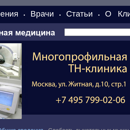
ения
Врачи
Статьи
О Кли
•
•
•