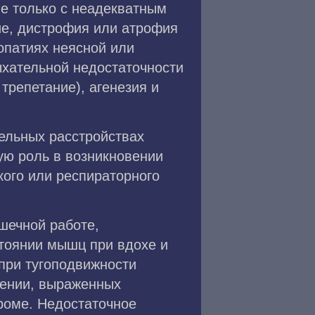
не только с неадекватным
ие, дистрофия или атрофия
опатиях неясной или
ыхательной недостаточности
репетание), агенезия и
тельных расстройствах
ую роль в возникновении
кого или респираторного
шечной работе,
тоянии мышц при вдохе и
при тугоподвижности
рении, выраженных
роме. Недостаточное