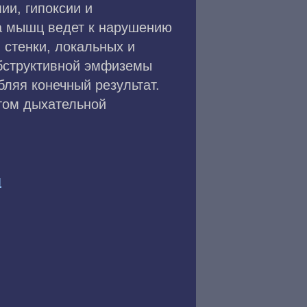
ии, гипоксии и
а мышц ведет к нарушению
 стенки, локальных и
обструктивной эмфиземы
бляя конечный результат.
том дыхательной
я