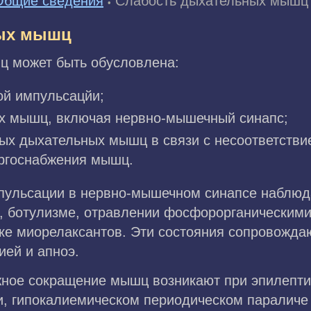
Общие сведения
Слабость дыхательных мышц
•
ых мышц
ц может быть обусловлена:
й импульсацйи;
х мышц, включая нервно-мышечный синапс;
ых дыхательных мышц в связи с несоответстви
ргоснабжения мышц.
пульсации в нервно-мышечном синапсе наблюд
ии, ботулизме, отравлении фосфорорганическим
ке миорелаксантов. Эти состояния сопровожда
ией и апноэ.
ное сокращение мышц возникают при эпилептич
, гипокалиемическом периодическом параличе