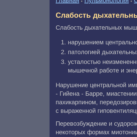
Главная
Пульмонология
•
•
Слабость дыхательн
Слабость дыхательных мыш
нарушением центрально
патологией дыхательны
усталостью неизмененн
мышечной работе и эне
Нарушение центральной им
- Гийена - Барре, миастен
пахикарпином, передозиров
с выраженной гиповентиляц
Перевозбуждение и судорож
некоторых формах миотонии