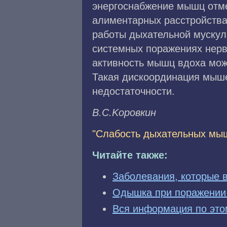
энергоснабжение мышц отме
алиментарных расстройства
работы дыхательной мускула
системных поражениях нерв
активность мышц вдоха може
Такая дискоординация мыше
недостаточности.
B.C.Kopoвкин
"Слабость дыхательных мы
Читайте также:
Заболевания, которые 
Одышка при поражении 
Вся информация по это