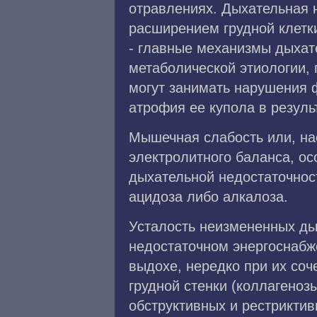
отравлениях. Дыхательная н
расширением грудной клетк
- главные механизмы дыхат
метаболической этиологии,
могут занимать нарушения 
атрофия ее купола в резуль
Мышечная слабость или, нао
электролитного баланса, ос
дыхательной недостаточност
ацидоза либо алкалоза.
Усталость неизмененных ды
недостаточном энергоснабж
выдохе, нередко при их со
грудной стенки (коллагеноз
обструктивных и рестрикти