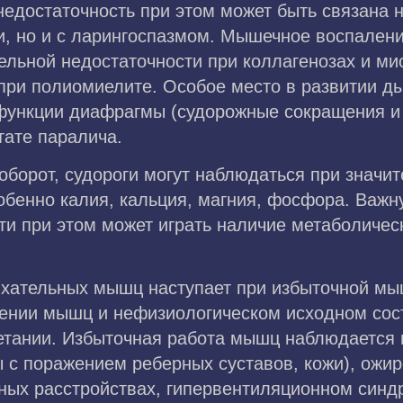
едостаточность при этом может быть связана 
и, но и с ларингоспазмом. Мышечное воспален
ельной недостаточности при коллагенозах и ми
 при полиомиелите. Особое место в развитии д
функции диафрагмы (судорожные сокращения и т
тате паралича.
борот, судороги могут наблюдаться при значи
обенно калия, кальция, магния, фосфора. Важн
и при этом может играть наличие метаболичес
хательных мышц наступает при избыточной мы
ении мышц и нефизиологическом исходном сос
четании. Избыточная работа мышц наблюдается 
ы с поражением реберных суставов, кожи), ожи
вных расстройствах, гипервентиляционном синд