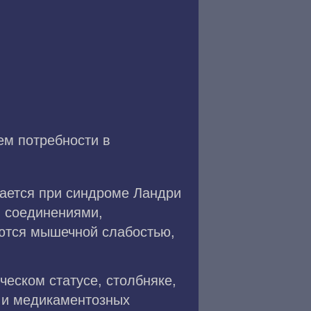
ем потребности в
ается при синдроме Ландри
и соединениями,
ются мышечной слабостью,
еском статусе, столбняке,
 и медикаментозных