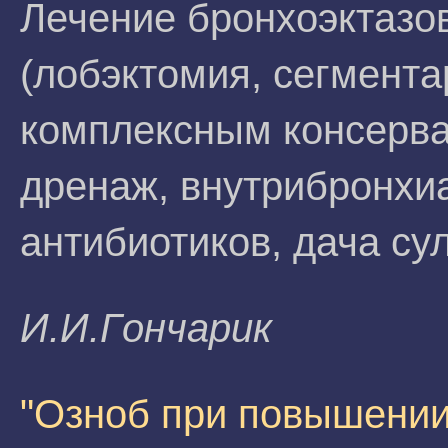
Лечение бронхоэктазо
(лобэктомия, сегмента
комплексным консерв
дренаж, внутрибронхи
антибиотиков, дача с
И.И.Гoнчapик
"Озноб при повышении