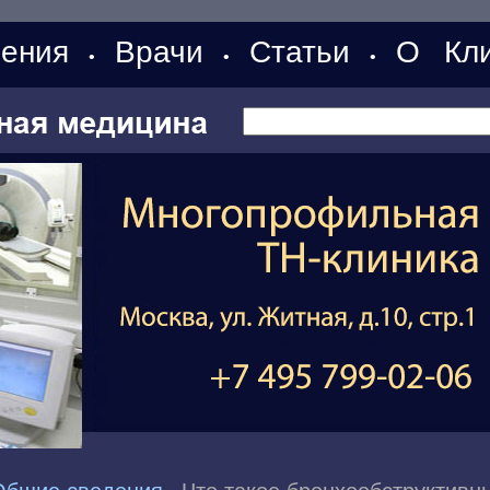
ения
Врачи
Статьи
О Кли
•
•
•