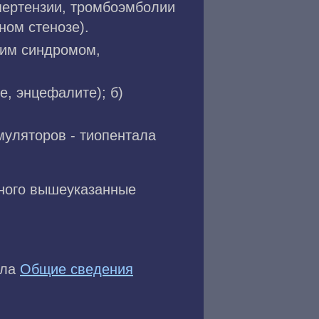
пертензии, тромбоэмболии
ном стенозе).
ким синдромом,
е, энцефалите); б)
муляторов - тиопентала
ьного вышеуказанные
ела
Общие сведения