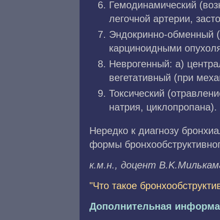
Гемодинамический (воз
легочной артерии, заст
Эндокринно-обменный (
карциноидными опухоля
Неврогенный: а) центра
вегетативный (при мех
Токсический (отравлени
натрия, циклопропана).
Нередко к диагнозу бронхи
формы бронхообструктивног
к.м.н., доцент B.K.Mилькa
"Что такое бронхообструкт
Дополнительная информа