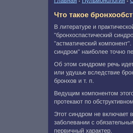
Главная
Пульмонология
•
•
Что такое бронхообс
В литературе и практическо
"бронхоспастический синдро
"астматический компонент".
синдром" наиболее точно пе
Об этом синдроме речь идет
или удушье вследствие брон
бронхов и т. п.
Ведущим компонентом этого
протекают по обструктивном
Этот синдром не включает в
заболевании с обязательным
первичный характер.