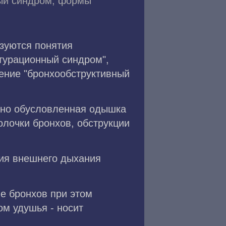
ный синдром, формы
ьзуются понятия
бтурационный синдром",
ление "бронхообструктивный
ично обусловленная одышка
олочки бронхов, обструкции
ния внешнего дыхания
е бронхов при этом
ом удушья - носит