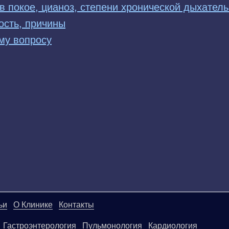
в покое, цианоз, степени хронической дыхател
ость, причины
му вопросу
ьи
О Клинике
Контакты
Гастроэнтерология
Пульмонология
Кардиология