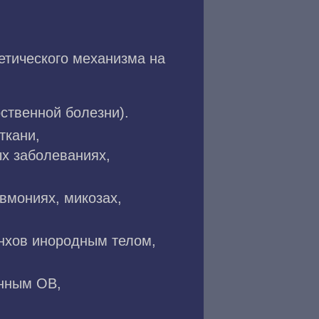
етического механизма на
ственной болезни).
ткани,
х заболеваниях,
вмониях, микозах,
нхов инородным телом,
онным ОВ,