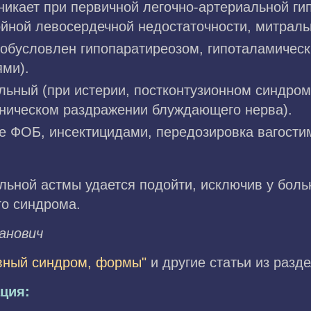
никает при первичной легочно-артериальной ги
ойной левосердечной недостаточности, митраль
обусловлен гипопаратиреозом, гипоталамичес
ми).
льный (при истерии, постконтузионном синдром
аническом раздражении блуждающего нерва).
е ФОБ, инсектицидами, передозировка вагости
альной астмы удается подойти, исключив у бол
о синдрома.
мaнoвич
ивный синдром, формы"
и другие статьи из разд
ция: