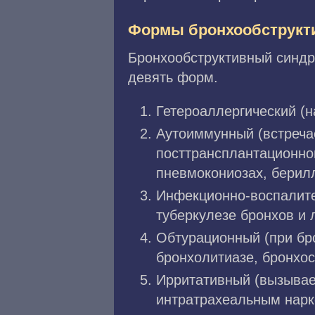
Формы бронхообструкт
Бронхообструктивный синдр
девять форм.
Гетероаллергический (
Аутоиммунный (встреча
посттрансплантационно
пневмокониозах, берилл
Инфекционно-воспалите
туберкулезе бронхов и л
Обтурационный (при бр
бронхолитиазе, бронхос
Ирритативный (вызывае
интратрахеальным нарк