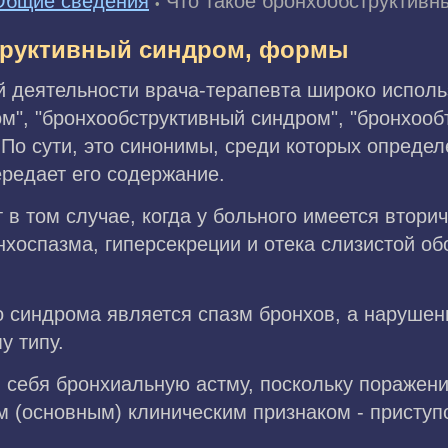
Общие сведения
Что такое бронхообструктив
•
труктивный синдром, формы
й деятельности врача-терапевта широко испол
м", "бронхообструктивный синдром", "бронхоо
 По сути, это синонимы, среди которых опреде
редает его содержание.
 в том случае, когда у больного имеется втор
хоспазма, гиперсекреции и отека слизистой об
 синдрома является спазм бронхов, а наруше
у типу.
 себя бронхиальную астму, поскольку поражени
 (основным) клиническим признаком - приступ