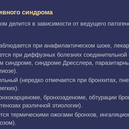
ивного синдрома
ом делится в зависимости от ведущего патоген
наблюдается при анафилактическом шоке, лекар
ется при диффузных болезнях соединительной 
м синдроме, синдроме Дресслера, паразитарны
иозе).
льный (нередко отмечается при бронхитах, пне
егких).
онхокарциноме, бронхоаденоме, обтурации бро
тенозах различной этиологии).
тся термическими ожогами бронхов, ингаляци
озом).