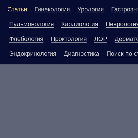
Статьи:
Гинекология
Урология
Гастроэн
Пульмонология
Кардиология
Неврологи
Флебология
Проктология
ЛОР
Дермат
Эндокринология
Диагностика
Поиск по с
Материалы, размещенные на данной страниц
публичной офертой. Посетители сайта не до
рекомендаций. ООО «ТН-Клиника» не несёт о
возникшие в результате использования инфо