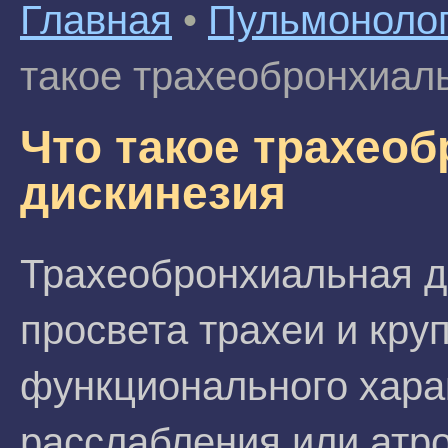
Главная
•
Пульмоноло
такое трахеобронхиал
Что такое трахео
дискинезия
Трахеобронхиальная ди
просвета трахеи и кру
функционального харак
расслабления или атр