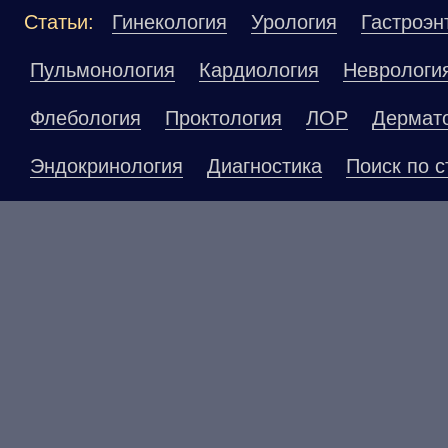
Статьи:
Гинекология
Урология
Гастроэн
Пульмонология
Кардиология
Неврологи
Флебология
Проктология
ЛОР
Дермат
Эндокринология
Диагностика
Поиск по с
Материалы, размещенные на данной страниц
публичной офертой. Посетители сайта не до
рекомендаций. ООО «ТН-Клиника» не несёт о
возникшие в результате использования инфо
ЕСТЬ ПРОТИВОПОКАЗАНИ