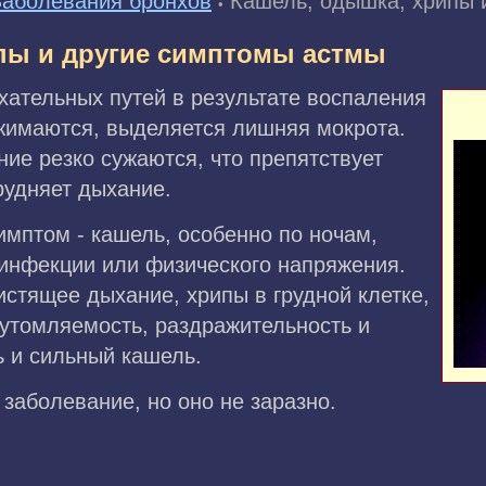
Заболевания бронхов
Кашель, одышка, хрипы 
•
пы и другие симптомы астмы
хательных путей в результате воспаления
жимаются, выделяется лишняя мокрота.
ние резко сужаются, что препятствует
рудняет дыхание.
мптом - кашель, особенно по ночам,
 инфекции или физического напряжения.
истящее дыхание, хрипы в грудной клетке,
 утомляемость, раздражительность и
ь и сильный кашель.
 заболевание, но оно не заразно.