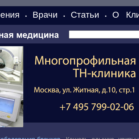
ения
Врачи
Статьи
О Кли
•
•
•