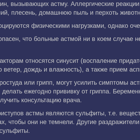
ин, вызывающих астму. Аллергические реакции
ний, плесень, домашнюю пыль и перхоть живот
оцируются физическими нагрузками, однако оче
пасен, что больные астмой ни в коем случае н
кторам относятся синусит (воспаление придато
 ветер, дождь и влажность), а также прием асп
остуда или грипп, могут усилить симптомы ас
 делать ежегодно прививку от гриппа. Береме
лучить консультацию врача.
иступов астмы являются сульфиты, т.е. вещес
х, чтобы они не темнели. Другие раздражители
 сульфиты.