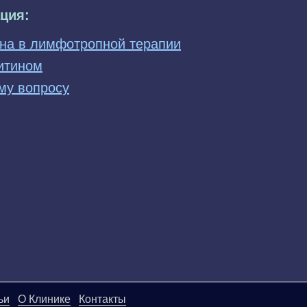
ция:
на в лимфотропной терапии
итином
му вопросу
ьи
О Клинике
Контакты