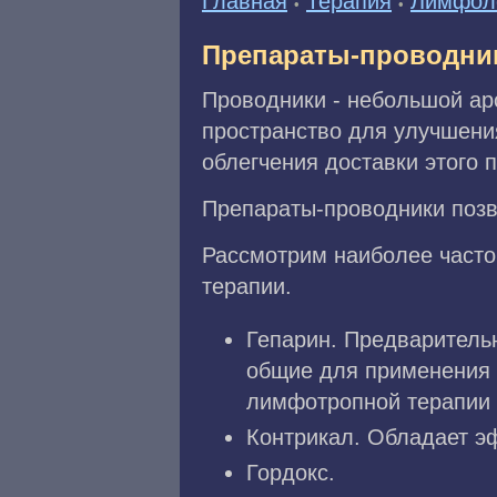
Главная
Терапия
Лимфол
•
•
Препараты-проводни
Проводники - небольшой ар
пространство для улучшени
облегчения доставки этого п
Препараты-проводники позв
Рассмотрим наиболее част
терапии.
Гепарин. Предваритель
общие для применения 
лимфотропной терапии 
Контрикал. Обладает э
Гордокс.