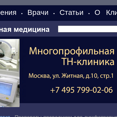
ения
Врачи
Статьи
О Кли
•
•
•