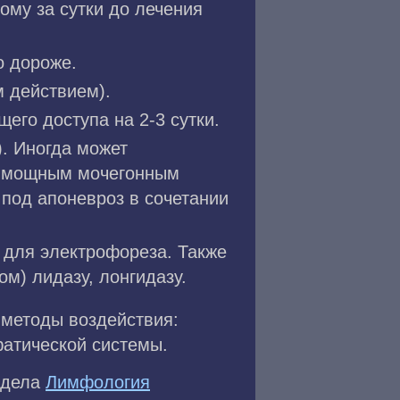
ому за сутки до лечения
о дороже.
 действием).
его доступа на 2-3 сутки.
. Иногда может
т мощным мочегонным
 под апоневроз в сочетании
 для электрофореза. Также
м) лидазу, лонгидазу.
 методы воздействия:
фатической системы.
аздела
Лимфология