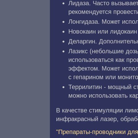
Лидаза. Часто вызывает
рекомендуется провест
Лонгидаза. Может испол
Новокаин или лидокаин
Деларгин. Дополнительн
Лазикс (небольшие доз
использоваться как пр
эффектом. Может исполь
с гепарином или монит
Террилитин - мощный с
можно использовать кар
В качестве стимуляции лим
инфракрасный лазер, обраб
"Препараты-проводники для