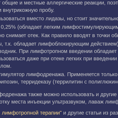
 общие и местные аллергические реакции, поэт
и внутрикожную пробу.
ьзоваться вместо лидазы, но стоит значительн
 0,25% (обладает легким лимфостимулирующим
о снимает отек. Как правило вводят в точки общ
ы, т.к. обладает лимфоблокирующим действием)
оводник. При лимфотропном введении обладае
зоваться даже при отеке легких при введении
олом.
тимулятор лимфодренажа. Применяется только
ипозин, терридеказу (террилитин с полиглюкино
фодренажа также можно использовать и другие
отку места инъекции ультразвуком, лаваж лим
 лимфотропной терапии"
и другие статьи из р