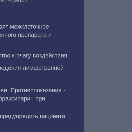
й терапии
овят межклеточное
нного препарата и
во к очагу воздействия.
оведения лимфотропной
ви. Противопоказания -
фраксипарин при
предупредить пациента.