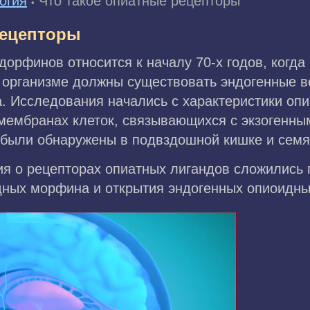
огия
Что такое опиатные рецепторы
•
рецепторы
орфинов относится к началу 70-х годов, когда
в организме должны существовать эндогенные 
 Исследования начались с характеристики опиа
 мембранах клеток, связывающихся с экзогенны
 были обнаружены в подвздошной кишке и сем
я о рецепторах опиатных лигандов сложились 
ных морфина и открытия эндогенных опиоидны