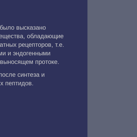
 было высказано
вещества, обладающие
тных рецепторов, т.е.
ми и эндогенными
явыносящем протоке.
после синтеза и
х пептидов.