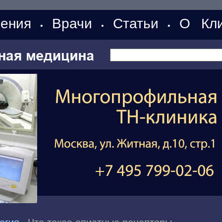
ения
Врачи
Статьи
О Кли
•
•
•