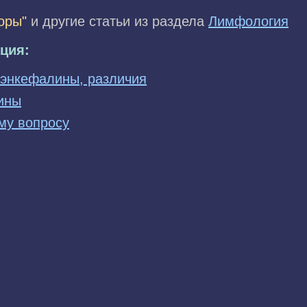
оры"
и другие статьи из раздела
Лимфология
ция:
 энкефалины, различия
ины
му вопросу