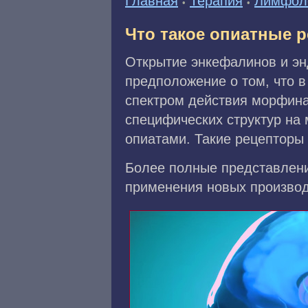
Главная
Терапия
Лимфол
•
•
Что такое опиатные 
Открытие энкефалинов и энд
предположение о том, что 
спектром действия морфина.
специфических структур на
опиатами. Такие рецепторы
Более полные представлени
применения новых производ