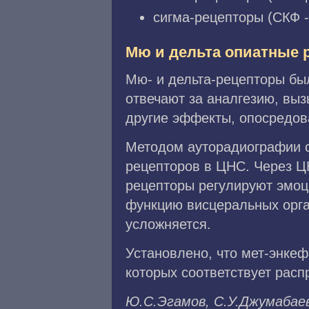
сигма-рецепторы (СКФ -
Мю и дельта опиатные 
Мю- и дельта-рецепторы б
отвечают за аналгезию, вы
другие эффекты, опосредов
Методом ауторадиографии с
рецепторов в ЦНС. Через Ц
рецепторы регулируют эмоц
функцию висцеральных орга
усложняется.
Установлено, что мет-энке
которых соответствует расп
Ю.C.Эгaмoв, C.У.Джyмaбaeв