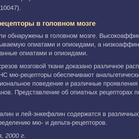
10047).
рецепторы в головном мозге
ыли обнаружены в головном мозге. Высокоафф
зываемую опиатами и опиоидами, а низкоаффин
анные опиатами и опиоидами.
резов мозговой ткани доказано различное расп
НС мю-рецепторы обеспечивают анальгетически
иональное поведение и различные проявления 
нов. Представление об опиатных рецепторах п
фалин и лей-энкефалин содержатся в различных
ределению мю- и дельта-рецепторов.
, 2000 г.