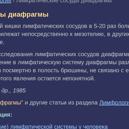
огия
Лимфатические сосуды диафрагмы
•
ды диафрагмы
й кишки лимфатических сосудов в 5-20 раз бол
рилежат непосредственно к мезотелию, в други
е.
исследования лимфатических сосудов диафрагм
вение в лимфатическую систему диафрагмы раз
 посмертно в полость брюшины, не связано с 
того явления остается непонятной.
 др., 1985
афрагмы"
и другие статьи из раздела
Лимфолог
ция:
ие) лимфатической системы у человека