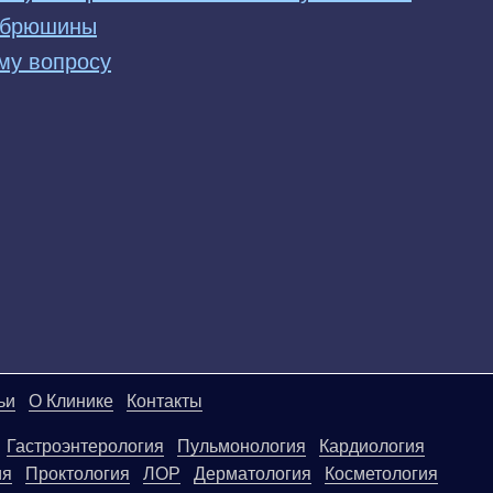
 брюшины
му вопросу
ьи
О Клинике
Контакты
Гастроэнтерология
Пульмонология
Кардиология
ия
Проктология
ЛОР
Дерматология
Косметология