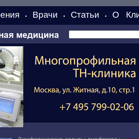
ения
Врачи
Статьи
О Кли
•
•
•