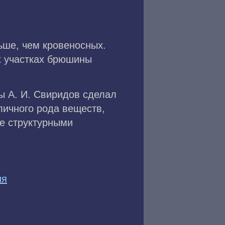
ьше, чем кровеносных.
х участках брюшины
ы А. И. Свиридов сделал
личного рода веществ,
ее структурными
ия