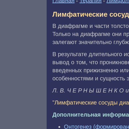
Главная
Терапия
Лимфол
•
•
Лимфатические сосу
В диафрагме и части толсто
Только на диафрагме они п
залегают значительно глубж
В результате длительного 
вывод о том, что проникно
введенных прижизненно или
особенностями и сущность э
Л. B. Ч E P H Ы Ш E H К O и
"Лимфатические сосуды ди
Дополнительная информа
Онтогенез (формирован