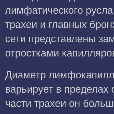
лимфатического русла 
трахеи и главных бро
сети представлены за
отростками капилляро
Диаметр лимфокапилля
варьирует в пределах 
части трахеи он больш