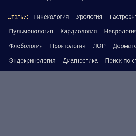
Статьи:
Гинекология
Урология
Гастроэн
Пульмонология
Кардиология
Неврологи
Флебология
Проктология
ЛОР
Дермат
Эндокринология
Диагностика
Поиск по с
Материалы, размещенные на данной страниц
публичной офертой. Посетители сайта не до
рекомендаций. ООО «ТН-Клиника» не несёт о
возникшие в результате использования инфо