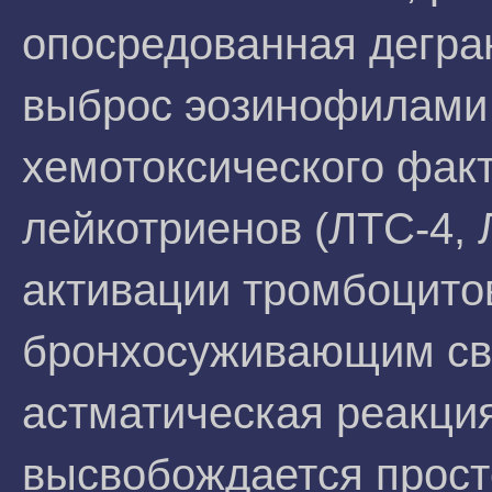
опосредованная дегран
выброс эозинофилами
хемотоксического факт
лейкотриенов (ЛТС-4, 
активации тромбоцито
бронхосуживающим сво
астматическая реакция
высвобождается прост