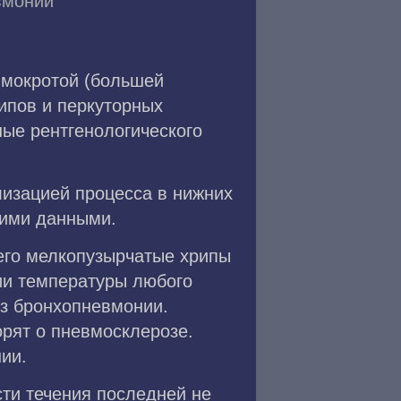
вмонии
 мокротой (большей
ипов и перкуторных
ые рентгенологического
лизацией процесса в нижних
кими данными.
его мелкопузырчатые хрипы
ии температуры любого
оз бронхопневмонии.
орят о пневмосклерозе.
ии.
ти течения последней не