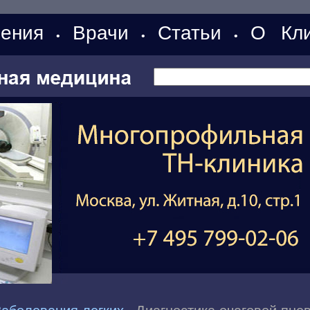
ения
Врачи
Статьи
О Кли
•
•
•