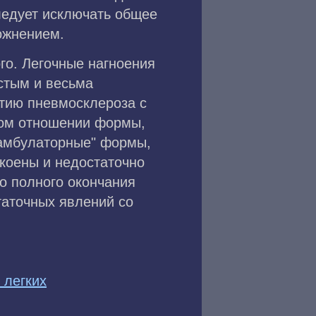
следует исключать общее
ожнением.
го. Легочные нагноения
стым и весьма
итию пневмосклероза с
том отношении формы,
"амбулаторные" формы,
коены и недостаточно
о полного окончания
аточных явлений со
 легких