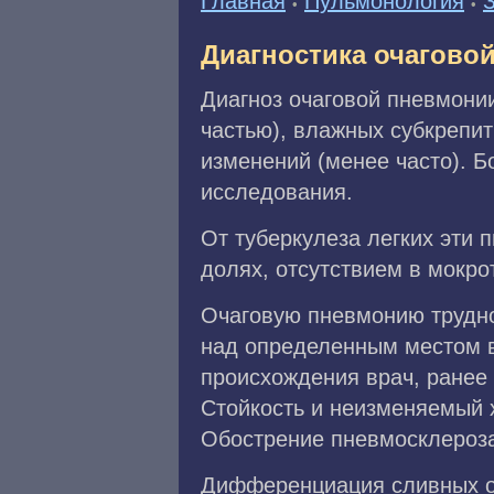
Главная
Пульмонология
•
•
Диагностика очагово
Диагноз очаговой пневмони
частью), влажных субкрепит
изменений (менее часто). 
исследования.
От туберкулеза легких эти
долях, отсутствием в мокро
Очаговую пневмонию трудно
над определенным местом в
происхождения врач, ранее
Стойкость и неизменяемый х
Обострение пневмосклероза,
Дифференциация сливных оч