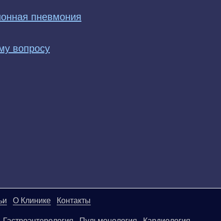
ионная пневмония
му вопросу
ьи
О Клинике
Контакты
Гастроэнтерология
Пульмонология
Кардиология