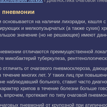
Заболевания легких
Диагностика очаговой пне
•
й пневмонии
и основывается на наличии лихорадки, кашля с
ирующих и мелкопузырчатых (а также сухих) хр
Большое значение (но не решающее) имеют данн
 пневмонии отличаются преимущественной лока
те микобактерий туберкулеза, рентгенологичес
 отличить от очагового пневмосклероза, дающ
 течение многих лет. У таких лиц при повышен
 не наблюдавший больного, ставит часто диагн
арактер хрипов в течение болезни больше гов
 впрочем, протекает по типу очаговой пневмон
аговых пневмоний от крупозной при атипичнос