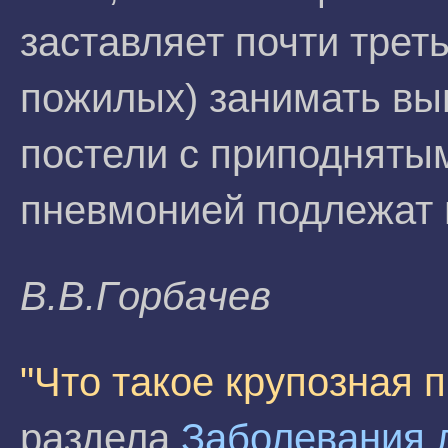
заставляет почти трет
пожилых) занимать вы
постели с приподняты
пневмонией подлежат 
B.B.Гopбaчeв
"Что такое крупозная 
раздела
Заболевания 