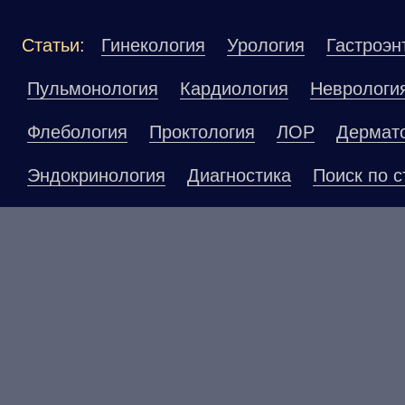
Статьи:
Гинекология
Урология
Гастроэн
Пульмонология
Кардиология
Неврологи
Флебология
Проктология
ЛОР
Дермат
Эндокринология
Диагностика
Поиск по с
Материалы, размещенные на данной страниц
публичной офертой. Посетители сайта не до
рекомендаций. ООО «ТН-Клиника» не несёт о
возникшие в результате использования инфо