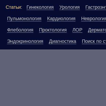
Статьи:
Гинекология
Урология
Гастроэн
Пульмонология
Кардиология
Неврологи
Флебология
Проктология
ЛОР
Дермат
Эндокринология
Диагностика
Поиск по с
Материалы, размещенные на данной страниц
публичной офертой. Посетители сайта не до
рекомендаций. ООО «ТН-Клиника» не несёт о
возникшие в результате использования инфо