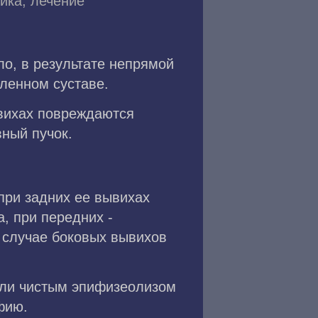
ика, лечение
ло, в результате непрямой
ленном суставе.
вихах повреждаются
вный пучок.
при задних ее вывихах
, при передних -
 случае боковых вывихов
или чистым эпифизеолизом
фию.