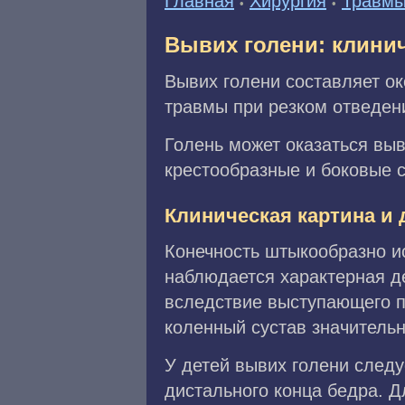
Главная
Хирургия
Травм
•
•
Вывих голени: клинич
Вывих голени составляет ок
травмы при резком отведени
Голень может оказаться вы
крестообразные и боковые с
Клиническая картина и 
Конечность штыкообразно и
наблюдается характерная д
вследствие выступающего п
коленный сустав значительн
У детей вывих голени след
дистального конца бедра. Д