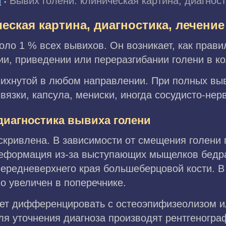
ы
Вывих голени: клиническая картина, диагност
•
еская картина, диагностика, лечение
оло 1 % всех вывихов. Он возникает, как прави
и, приведении или переразгибании голени в ко
вихнутой в любом направлении. При полных вы
вязки, капсула, мениски, иногда сосудисто-нер
диагностика вывиха голени
скривлена. В зависимости от смещения голени 
еформация из-за выступающих мыщелков бедра
ередневерхнего края большеберцовой кости. В
о увеличен в поперечнике.
ует дифференцировать с остеоэпифизеолизом 
ля уточнения диагноза производят рентгеногра