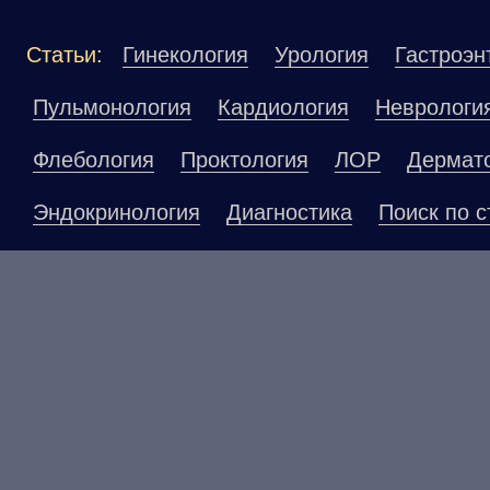
Статьи:
Гинекология
Урология
Гастроэн
Пульмонология
Кардиология
Неврологи
Флебология
Проктология
ЛОР
Дермат
Эндокринология
Диагностика
Поиск по с
Материалы, размещенные на данной страниц
публичной офертой. Посетители сайта не до
рекомендаций. ООО «ТН-Клиника» не несёт о
возникшие в результате использования инфо