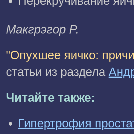
Перекручивание яич
Maкгpэгop P.
"Опухшее яичко: прич
статьи из раздела
Анд
Читайте также:
Гипертрофия проста