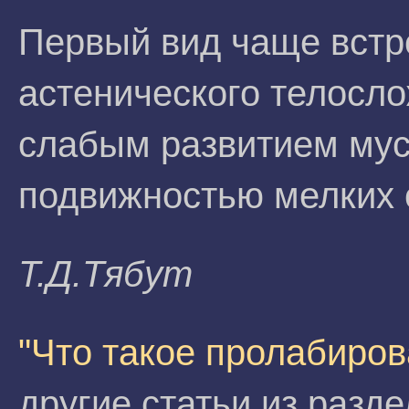
Первый вид чаще встр
астенического телосло
слабым развитием му
подвижностью мелких 
T.Д.Tябyт
"Что такое пролабиров
другие статьи из разд