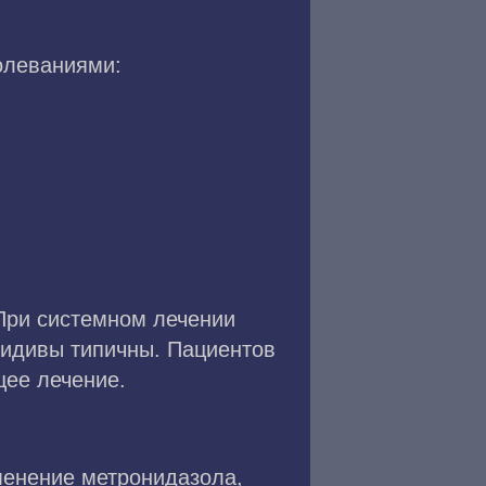
олеваниями:
При системном лечении
цидивы типичны. Пациентов
щее лечение.
менение метронидазола,