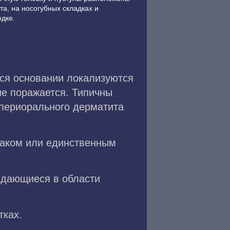
рта, на носогубных складках и
дке.
ся основании локализуются
не поражается. Типичны
 периорального дерматита
наком или единственным
юдающиеся в области
тках.