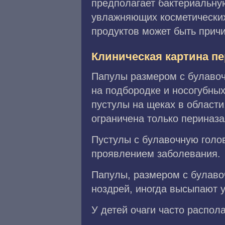
предполагает бактериальну
увлажняющих косметически
продуктов может быть прич
Клиническая картина п
Папулы размером с булавоч
на подбородке и носогубных
пустулы на щеках в област
ограничена только периназ
Пустулы с булавочную голо
проявлением заболевания.
Папулы, размером с булаво
ноздрей, иногда высыпают у
У детей очаги часто распол