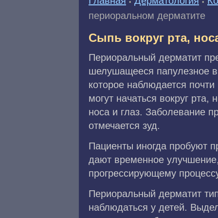
Главная
Дерматология
Ко
•
•
периоральном дерматите
Сыпь вокруг рта, нос
Периоральный дерматит пре
шелушащееся папулезное выс
которое наблюдается почти
могут начаться вокруг рта, 
носа и глаз. Заболевание п
отмечается зуд.
Пациенты иногда пробуют п
дают временное улучшение,
прогрессирующему процессу
Периоральный дерматит ти
наблюдаться у детей. Выдел