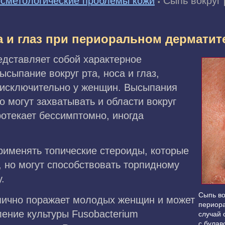
сметологические проблемы кожи
Сыпь вокруг 
•
а и глаз при периоральном дерматит
дставляет собой характерное
ыпание вокруг рта, носа и глаз,
 исключительно у женщин. Высыпания
но могут захватывать и области вокруг
ротекает бессимптомно, иногда
рименять топические стероиды, которые
 но могут способствовать торпидному
.
Сыпь во
пично поражает молодых женщин и может
периора
ение культуры Fusobacterium
случай 
с булав