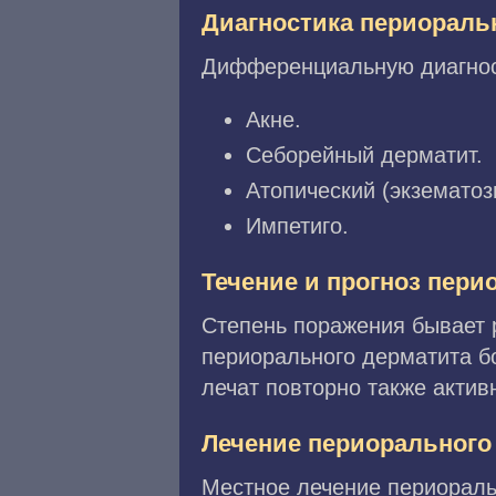
Диагностика периораль
Дифференциальную диагност
Акне.
Себорейный дерматит.
Атопический (экзематоз
Импетиго.
Течение и прогноз пери
Степень поражения бывает 
периорального дерматита б
лечат повторно также акти
Лечение периорального
Местное лечение периораль