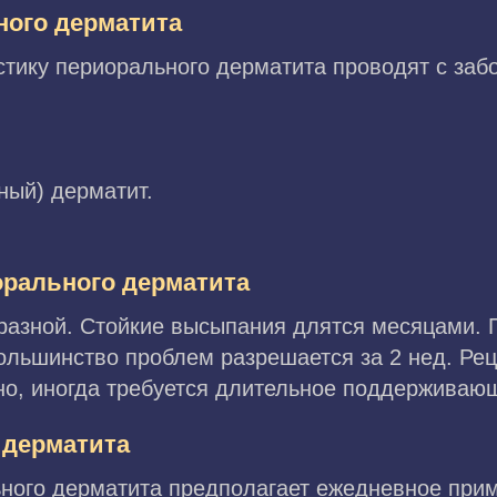
ного дерматита
ику периорального дерматита проводят с заб
ный) дерматит.
орального дерматита
разной. Стойкие высыпания длятся месяцами. 
ольшинство проблем разрешается за 2 нед. Ре
вно, иногда требуется длительное поддерживаю
 дерматита
ного дерматита предполагает ежедневное при