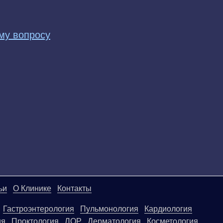
му вопросу
ьи
О Клинике
Контакты
Гастроэнтерология
Пульмонология
Кардиология
ия
Проктология
ЛОР
Дерматология
Косметология