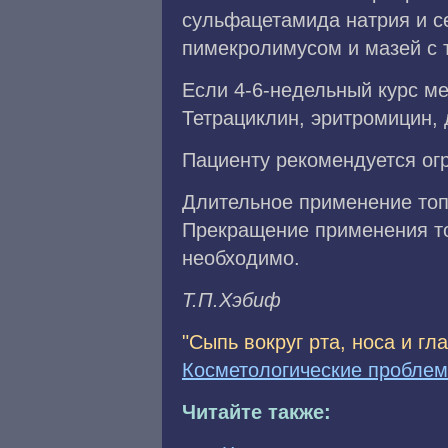
сульфацетамида натрия и с
пимекролимусом и мазей с 
Если 4-6-недельный курс ме
Тетрациклин, эритромицин, 
Пациенту рекомендуется ог
Длительное применение топ
Прекращение применения то
необходимо.
Т.П.Xэбиф
"Сыпь вокруг рта, носа и г
Косметологические пробле
Читайте также: