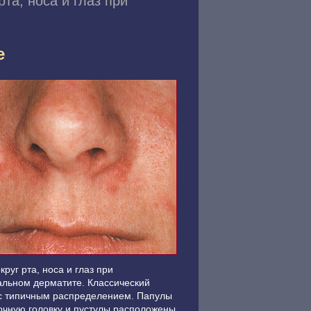
рта, носа и глаз при
е
круг рта, носа и глаз при
льном дерматите. Классический
с типичным распределением. Папулы
очную головку и пустулы расположены