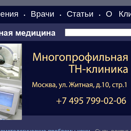
ения
Врачи
Статьи
О Кли
•
•
•