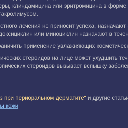
еры, клиндамицина или эритромицина в форме р
такролимусом.
стного лечения не приносит успеха, назначают
доксициклин или миноциклин назначают в течен
раничить применение увлажняющих косметическ
ических стероидов на лице может ухудшить теч
пических стероидов вызывает вспышку заболев
лаз при периоральном дерматите"
и другие стать
мы кожи