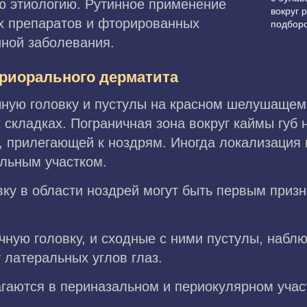
ю этиологию. Рутинное применение
вокруг 
х препаратов и фторированных
подборо
иной заболевания.
ериорального дерматита
ную головку и пустулы на красном шелушащем
 складках. Пограничная зона вокруг каймы губ 
и, прилегающей к ноздрям. Иногда локализация
альным участком.
вку в области ноздрей могут быть первым приз
чную головку, и сходные с ними пустулы, набл
 латеральных углов глаз.
агаются в периназальном и периокулярном учас