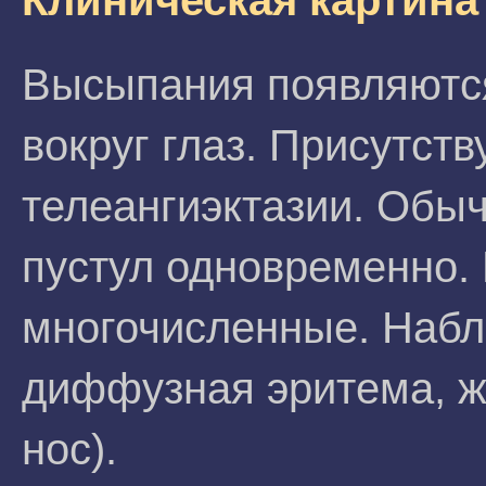
Клиническая картина
Высыпания появляются 
вокруг глаз. Присутст
телеангиэктазии. Обыч
пустул одновременно.
многочисленные. Набл
диффузная эритема, жи
нос).