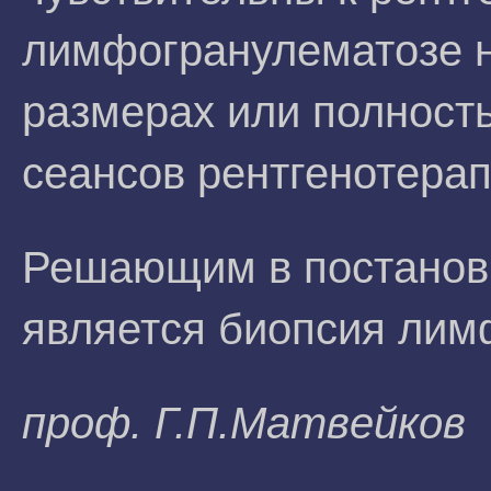
лимфогранулематозе н
размерах или полност
сеансов рентгенотерап
Решающим в постановк
является биопсия лимф
проф. Г.П.Maтвeйкoв