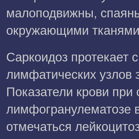
малоподвижны, спаяны
окружающими тканями
Саркоидоз протекает 
лимфатических узлов з
Показатели крови при
лимфогранулематозе в
отмечаться лейкоцито