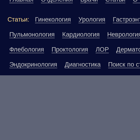
Статьи:
Гинекология
Урология
Гастроэн
Пульмонология
Кардиология
Неврологи
Флебология
Проктология
ЛОР
Дермат
Эндокринология
Диагностика
Поиск по с
Материалы, размещенные на данной страниц
публичной офертой. Посетители сайта не до
рекомендаций. ООО «ТН-Клиника» не несёт о
возникшие в результате использования инфо