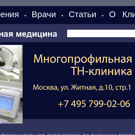
ения
Врачи
Статьи
О Кли
•
•
•