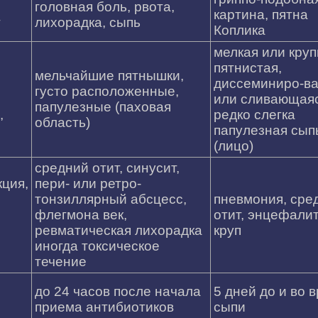
головная боль, рвота,
картина, пятна
т
лихорадка, сыпь
Коплика
мелкая или круп
пятнистая,
мельчайшие пятнышки,
диссеминиро-в
густо расположенные,
или сливающаяс
папулезные (паховая
,
редко слегка
область)
папулезная сып
(лицо)
средний отит, синусит,
ция,
пери- или ретро-
тонзиллярный абсцесс,
пневмония, сре
флегмона век,
отит, энцефалит
ревматическая лихорадка
круп
иногда токсическое
течение
7
до 24 часов после начала
5 дней до и во 
приема антибиотиков
сыпи