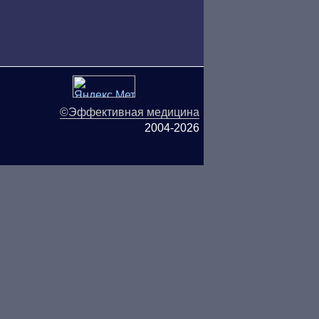
©Эффективная медицина
2004-2026
ляются публичной офертой.
ОО «ТН-Клиника» не несёт
ьзования информации,
СЬ С ВРАЧОМ