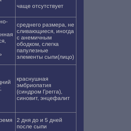
чаще отсутствует
но-
среднего размера, не
сливающиеся, иногда
анная
с анемичным
я,
ободком, слегка
папулезные
ь
элементы сыпи(лицо)
краснушная
дний
эмбриопатия
,
(синдром Грегга),
синовит, энцефалит
время
2 дня до и 5 дней
после сыпи