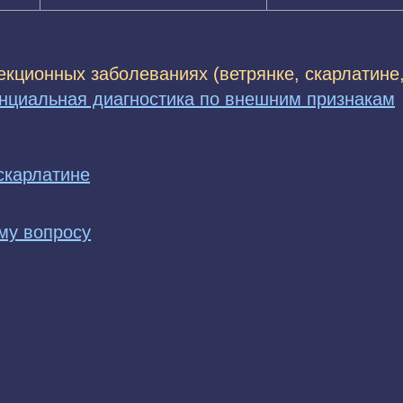
екционных заболеваниях (ветрянке, скарлатине,
циальная диагностика по внешним признакам
скарлатине
му вопросу