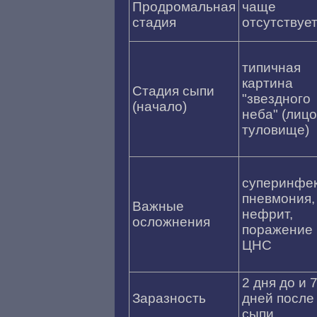
Продромальная
чаще
стадия
отсутствуе
типичная
картина
Стадия сыпи
"звездного
(начало)
неба" (лицо
туловище)
суперинфек
пневмония,
Важные
нефрит,
осложнения
поражение
ЦНС
2 дня до и 
Заразность
дней после
сыпи