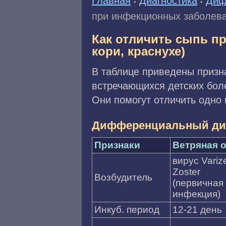
Главная
Диагностика
Диф
•
•
при инфекционных заболеван
Как отличить сыпь пр
кори, краснухе)
В таблице приведены призн
встречающихся детских боле
Они помогут отличить одно 
Дифференциальный диа
Признаки
Ветряная 
вирус Varize
Zoster
Возбудитель
(первичная
инфекция)
Инкуб. период
12-21 день