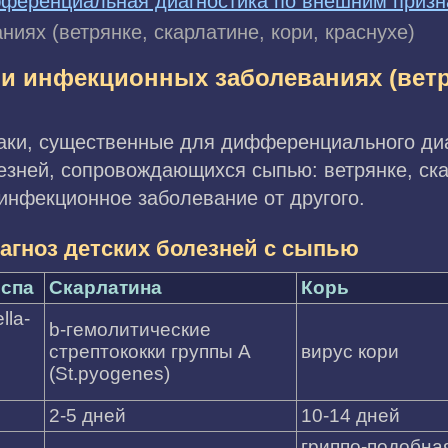
ференциальная диагностика по внешним призн
иях (ветрянке, скарлатине, кори, краснухе)
и инфекционных заболеваниях (ветр
аки, существенные для дифференциального диа
зней, сопровождающихся сыпью: ветрянке, скар
инфекционное заболевание от другого.
гноз детских болезней с сыпью
оспа
Скарлатина
Корь
lla-
b-гемолитические
стрептококки группы А
вирус кори
(St.pyogenes)
2-5 дней
10-14 дней
гриппо-подобна