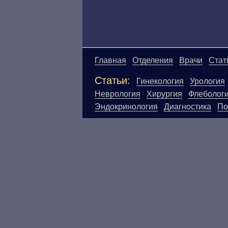
Главная
Отделения
Врачи
Стат
Статьи:
Гинекология
Урология
Неврология
Хирургия
Флеболог
Эндокринология
Диагностика
По
Материалы, размещенные на данн
Посетители сайта не должны исп
ответственности за возможные н
размещенной на данной странице
ЕСТЬ ПРОТИВО