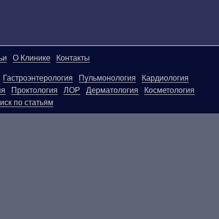
ьи
О Клинике
Контакты
Гастроэнтерология
Пульмонология
Кардиология
ия
Проктология
ЛОР
Дерматология
Косметология
иск по статьям
ой странице, носят информационный характер и не яв
ользовать их в качестве медицинских рекомендаций. О
егативные последствия, возникшие в результате испол
.
ПОКАЗАНИЯ, ПОСОВЕТУЙТЕ