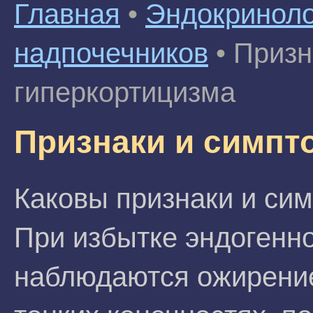
Главная
•
Эндокриноло
надпочечников
•
Призн
гиперкортицизма
Признаки и симпт
Каковы признаки и си
При избытке эндогенно
наблюдаются ожирение