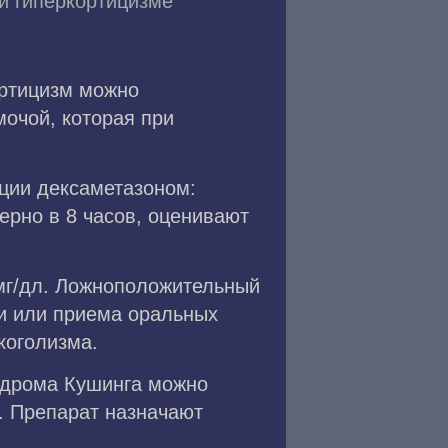
и гиперкортицизме
ортицизм можно
мочой, которая при
ции дексаметазоном:
ерно в 8 часов, оценивают
 мг/дл. Ложноположительный
ти или приема оральных
коголизма.
ндрома Кушинга можно
. Препарат назначают