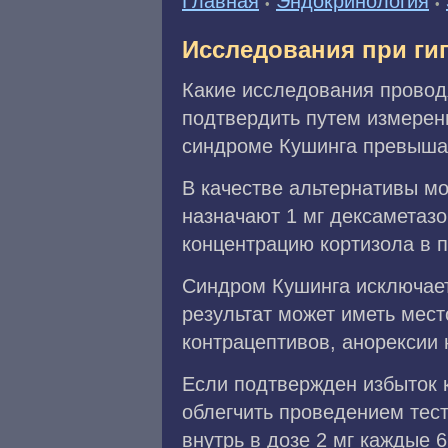
Главная
Эндокринология
•
•
Исследования при ги
Какие исследования провод
подтвердить путем измерени
синдроме Кушинга превышает
В качестве альтернативы м
назначают 1 мг дексаметазо
концентрацию кортизола в 
Синдром Кушинга исключает
результат может иметь мес
контрацептивов, анорексии 
Если подтвержден избыток 
облегчить проведением тес
внутрь в дозе 2 мг каждые 6 