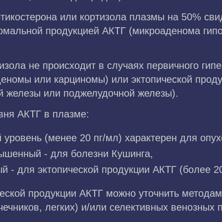
тикостерона или кортизола плазмы на 50% свид
омальной продукцией АКТГ (микроаденома гипо
изола не происходит в случаях первичного гип
деномы или карциномы) или эктопической проду
ой железы или поджелудочной железы).
вня АКТГ в плазме:
уровень (менее 20 пг/мл) характерен для опух
ышенный - для болезни Кушинга,
 - для эктопической продукции АКТГ (более 20
еской продукции АКТГ можно уточнить методам
ечников, легких) и/или селективных венозных 