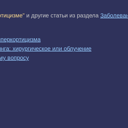
ртицизме"
и другие статьи из раздела
Заболеван
иперкортицизма
нга: хирургическое или облучение
му вопросу