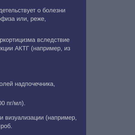
етельствует о болезни
физа или, реже,
еркортицизма вследствие
кции АКТГ (например, из
олей надпочечника,
0 пг/мл).
и визуализации (например,
проб.