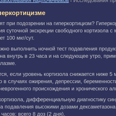
Заболевания надпочечников
Исследования пр
•
перкортицизме
ят при подозрении на гиперкортицизм? Гиперк
я суточной экскреции свободного кортизола с 
 100 мкг/сут.
ожно выполнить ночной тест подавления продук
на внутрь в 23 часа и на следующее утро, прим
плазме.
ся, если уровень кортизола снижается ниже 5
то в случаях ожирения, депрессии, беременнос
неврогенного происхождения и хронического ал
кортизола, дифференциальную диагностику си
та подавления высокими дозами дексаметазона
часов; всего 8 доз (2 дня).