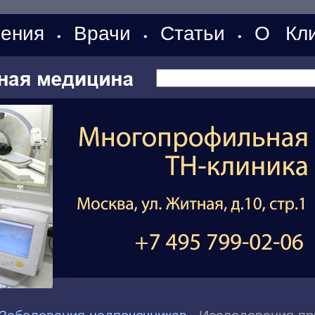
ения
Врачи
Статьи
О Кли
•
•
•