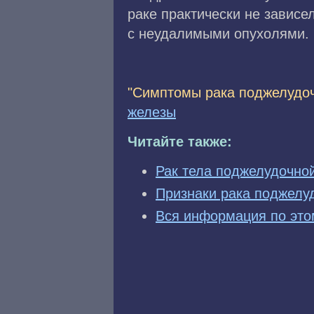
раке практически не зависе
с неудалимыми опухолями.
"Симптомы рака поджелудо
железы
Читайте также:
Рак тела поджелудочно
Признаки рака поджелу
Вся информация по это