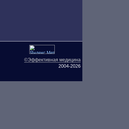
©Эффективная медицина
2004-2026
ляются публичной офертой.
ОО «ТН-Клиника» не несёт
ьзования информации,