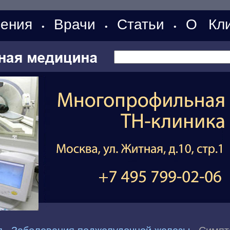
ения
Врачи
Статьи
О Кли
•
•
•