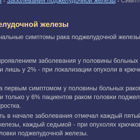
я
Заболевания поджелудочной железы
Симпт
•
•
елудочной железы
альные симптомы рака поджелудочной железы 
роявлением заболевания у половины больных 
и лишь у 2% - при локализации опухоли в крюч
а первым симптомом у половины больных раком
 только у 6% пациентов раком головки поджел
ростка.
ть в начале заболевания отмечал каждый пятый
елезы, каждый седьмой - при опухолях крючко
головки поджелудочной железы.