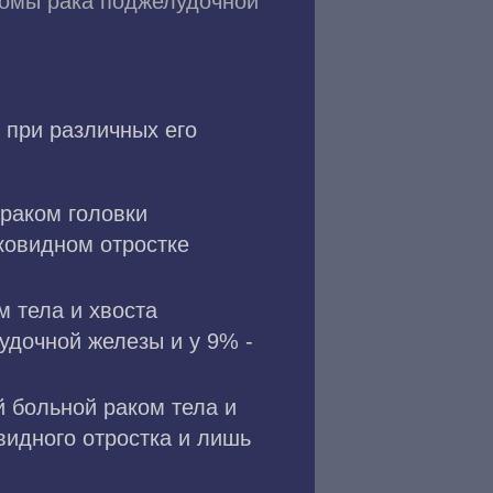
омы рака поджелудочной
при различных его
раком головки
ковидном отростке
 тела и хвоста
удочной железы и у 9% -
 больной раком тела и
видного отростка и лишь