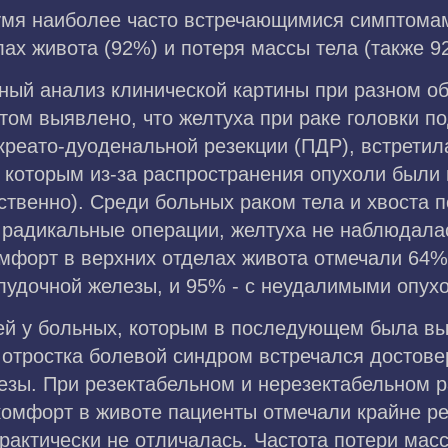
мя наиболее часто встречающимися симптома
ах живота (92%) и потеря массы тела (также 9
ный анализ клинической картины при разном о
том выявлено, что желтуха при раке головки 
реато-дуоденальной резекции (ПДР), встретила
в, которым из-за распространения опухоли бы
ственно). Среди больных раком тела и хвоста 
 радикальные операции, желтуха не наблюдала
мфорт в верхних отделах живота отмечали 64%
лудочной железы, и 95% - с неудалимыми опух
ей у больных, которым в последующем была вы
 отростка болевой синдром встречался достове
зы. При резектабельном и нерезектабельном ра
омфорт в животе пациенты отмечали крайне ред
рактически не отличалась. Частота потери мас