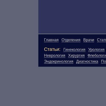
Главная
Отделения
Врачи
Стат
Статьи:
Гинекология
Урология
Неврология
Хирургия
Флеболог
Эндокринология
Диагностика
По
Материалы, размещенные на данн
Посетители сайта не должны исп
ответственности за возможные н
размещенной на данной странице