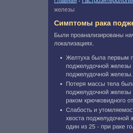
Главная
Гастроэнтерологи
•
железы
Симптомы рака подж
Были проанализированы нач
локализациях.
Желтуха была первым п
поджелудочной железы 
поджелудочной железы.
Потеря массы тела был
поджелудочной железы и
раком крючковидного от
Слабость и утомляемос
хвоста поджелудочной ж
один из 25 - при раке 