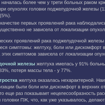
началась более чем у трети больных раком крю
ри опухолях головки поджелудочной железы (12
(5%).
качестве первых проявлений рака наблюдались
существенно не зависела от локализации опухол
еских проявлений рака поджелудочной железы
еся симптомы: желтуху, боли или дискомфорт в
 этих симптомов зависела от локализации опух
дочной железы
желтуха имелась у 91% больны
 83%, потеря массы тела - у 77%.
тростка
желтуха оказалась нехарактерной. На
изации были боли или дискомфорт в верхних от
то еще раз показывает нецелесообразность ра
 головки ПЖ, что, как уже указывалось, делаю