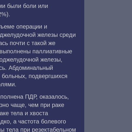
ми были боли или
2%).
бъеме операции и
поджелудочной железы среди
сь почти с такой же
ли выполнены паллиативные
поджелудочной железы,
сь. Абдоминальный
 больных, подвергшихся
олями.
полнена ПДР, оказалось,
рно чаще, чем при раке
ке тела и хвоста
ко, а частота болевого
сы тела при резектабельном