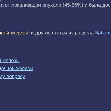
ла от локализации опухоли (45-56%) и была до
чной железы"
и другие статьи из раздела
Забол
й железы
дочной железы
му вопросу