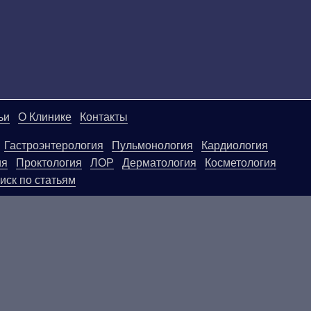
ьи
О Клинике
Контакты
Гастроэнтерология
Пульмонология
Кардиология
ия
Проктология
ЛОР
Дерматология
Косметология
иск по статьям
ой странице, носят информационный характер и не яв
ользовать их в качестве медицинских рекомендаций. О
егативные последствия, возникшие в результате испол
.