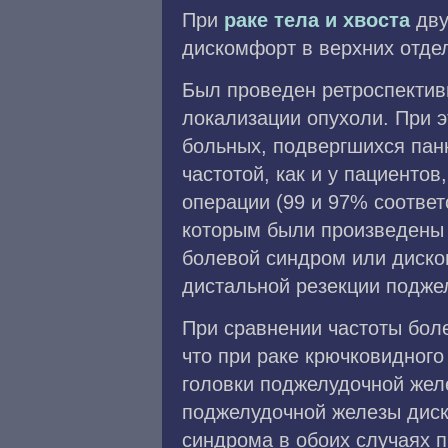
При
раке тела и хвоста
дву
дискомфорт в верхних отдел
Был проведен ретроспектив
локализации опухоли. При э
больных, подвергшихся панк
частотой, как и у пациенто
операции (99 и 97% соответ
которым были произведены
болевой синдром или диско
дистальной резекции подже
При сравнении частоты бол
что при раке крючковидного
головки поджелудочной желе
поджелудочной железы диск
синдрома в обоих случаях п