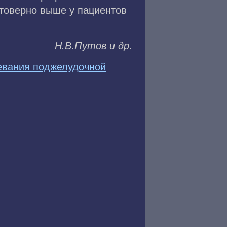
стоверно выше у пациентов
H.B.Путoв и дp.
евания поджелудочной