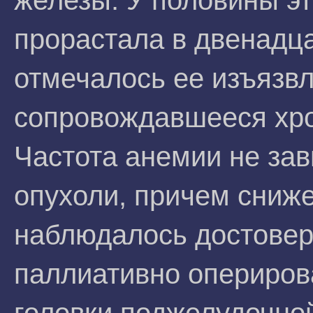
железы. У половины эт
прорастала в двенадц
отмечалось ее изъязвл
сопровождавшееся хро
Частота анемии не зав
опухоли, причем сниж
наблюдалось достовер
паллиативно опериров