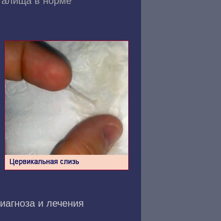
галища в норме
и
иагноза и лечения