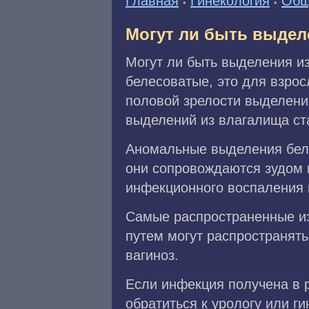
Главная
Гинекология
Общ
•
•
Могут ли быть выдел
Могут ли быть выделения и
белесоватые, это для взро
половой зрелости выделени
выделений из влагалища ст
Аномальные выделения белы
они сопровождаются зудом и
инфекционного воспаления
Самые распространенные и
путем могут распространят
вагиноз.
Если инфекция получена в р
обратиться к урологу или ги