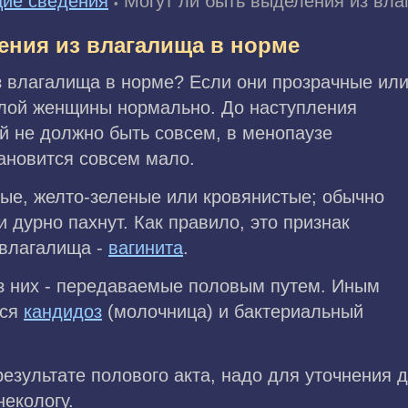
ие сведения
Могут ли быть выделения из вла
•
ения из влагалища в норме
з влагалища в норме? Если они прозрачные ил
слой женщины нормально. До наступления
й не должно быть совсем, в менопаузе
ановится совсем мало.
е, желто-зеленые или кровянистые; обычно
 дурно пахнут. Как правило, это признак
 влагалища -
вагинита
.
з них - передаваемые половым путем. Иным
ься
кандидоз
(молочница) и бактериальный
езультате полового акта, надо для уточнения д
некологу.