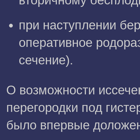
вторичному бесплод
при наступлении бе
оперативное родора
сечение).
О возможности иссече
перегородки под гист
было впервые доложено