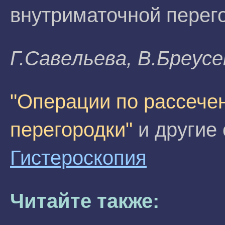
внутриматочной перего
Г.Caвeльeвa, B.Бpeyc
"Операции по рассече
перегородки"
и другие 
Гистероскопия
Читайте также: