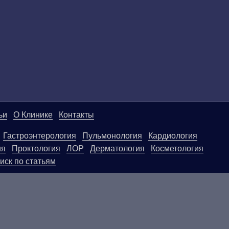
ьи
О Клинике
Контакты
Гастроэнтерология
Пульмонология
Кардиология
ия
Проктология
ЛОР
Дерматология
Косметология
иск по статьям
ой странице, носят информационный характер и не яв
ользовать их в качестве медицинских рекомендаций. О