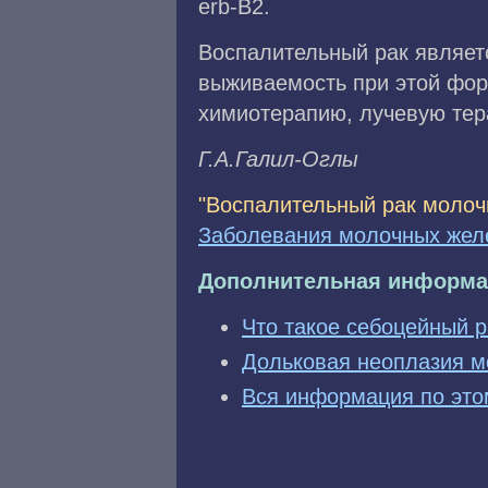
erb-B2.
Воспалительный рак являет
выживаемость при этой фо
химиотерапию, лучевую те
Г.А.Галил-Оглы
"Воспалительный рак молоч
Заболевания молочных жел
Дополнительная информа
Что такое себоцейный 
Дольковая неоплазия м
Вся информация по это