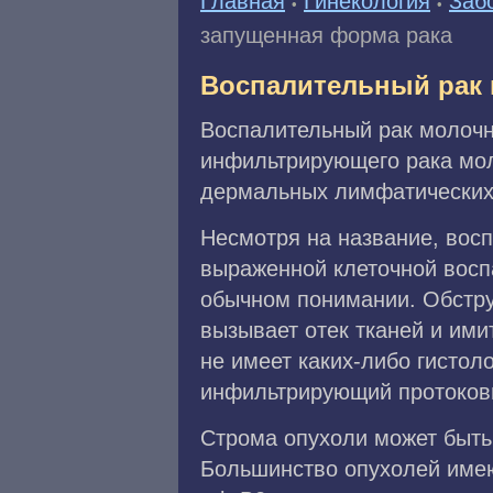
Главная
Гинекология
Заб
•
•
запущенная форма рака
Воспалительный рак 
Воспалительный рак молочн
инфильтрирующего рака мол
дермальных лимфатических 
Несмотря на название, восп
выраженной клеточной восп
обычном понимании. Обстр
вызывает отек тканей и им
не имеет каких-либо гистоло
инфильтрирующий протоковы
Строма опухоли может быть
Большинство опухолей имею