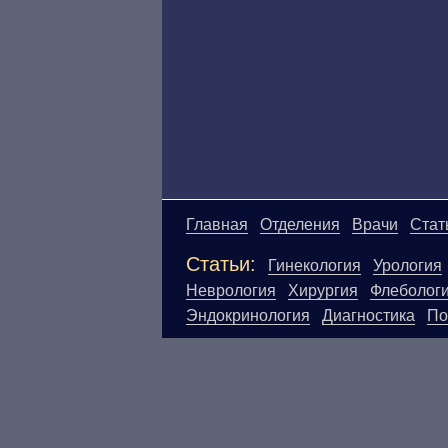
Главная
Отделения
Врачи
Стат
Статьи:
Гинекология
Урология
Неврология
Хирургия
Флеболог
Эндокринология
Диагностика
По
Материалы, размещенные на данн
Посетители сайта не должны исп