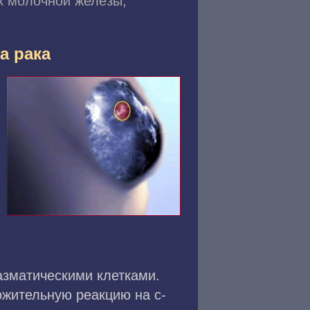
к молочной железы,
а рака
зматическими клетками.
ожительную реакцию на c-