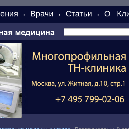
ения
Врачи
Статьи
О Кли
•
•
•