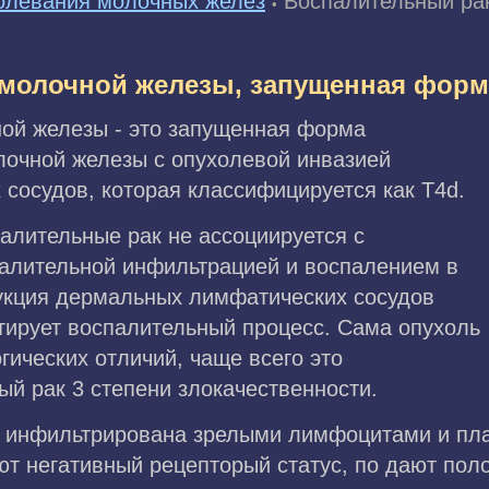
олевания молочных желез
Воспалительный ра
•
молочной железы, запущенная форм
ой железы - это запущенная форма
очной железы с опухолевой инвазией
сосудов, которая классифицируется как T4d.
алительные рак не ассоциируется с
алительной инфильтрацией и воспалением в
укция дермальных лимфатических сосудов
итирует воспалительный процесс. Сама опухоль
гических отличий, чаще всего это
й рак 3 степени злокачественности.
 инфильтрирована зрелыми лимфоцитами и пла
т негативный рецепторый статус, по дают пол