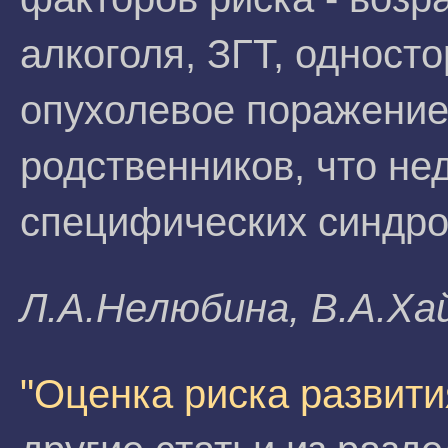
алкоголя, ЗГТ, одност
опухолевое поражение
родственников, что не
специфических синдро
Л.A.Heлюбинa, В.A.Xa
"Оценка риска развит