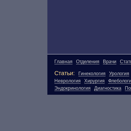
Главная
Отделения
Врачи
Стат
Статьи:
Гинекология
Урология
Неврология
Хирургия
Флеболог
Эндокринология
Диагностика
По
Материалы, размещенные на данн
Посетители сайта не должны исп
ответственности за возможные н