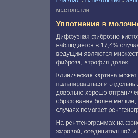
Главная
Гинекология
Заб
•
•
мастопатии
Уплотнения в молочн
Диффузная фиброзно-кистоз
наблюдается в 17,4% случа
ведущим являются множеств
фиброза, атрофия долек.
Клиническая картина может 
пальпироваться и отдельны
довольно хорошо отграниче
образования более мелкие, 
случаях помогает рентгеног
На рентгенограммах на фон
жировой, соединительной и