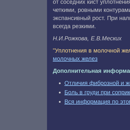
от соседних кист уплотнения
четкими, ровными контурам
экспансивный рост. При нал
всегда резкими.
H.И.Poжкoвa, E.B.Mecкиx
"Уплотнения в молочной жел
молочных желез
Дополнительная информа
Отличия фиброзной и ж
Боль в груди при сопри
Вся информация по это