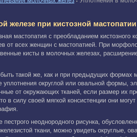
олевания молочных желез
Уплотнения в молоч
•
ой железе при кистозной мастопатии
ная мастопатия с преобладанием кистозного ко
ев от всех женщин с мастопатией. При морфол
енные кисты в молочных железах, расширение
быть такой же, как и при предыдущих формах м
е уплотнения округлой или овальной формы, эл
нные от окружающих тканей, если размер их пр
то в силу своей мягкой консистенции они могут
рафия.
е пестрого неоднородного рисунка, обусловле
 железистой ткани, можно увидеть округлые, о