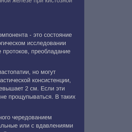
ной железе при кистозной
мпонента - это состояние
огическом исследовании
 протоков, преобладание
астопатии, но могут
астической консистенции,
евышает 2 см. Если эти
 не прощупываться. В таких
нного чередованием
вальные или с вдавлениями