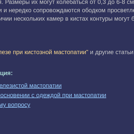
. Размеры их могут колебаться от 0,3 до 6-8 с
и и нередко сопровождаются ободком просветл
ичии нескольких камер в кистах контуры могут
езе при кистозной мастопатии"
и другие статьи
ция:
елезистой мастопатии
косновении с одеждой при мастопатии
му вопросу