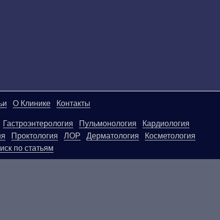
ьи
О Клинике
Контакты
Гастроэнтерология
Пульмонология
Кардиология
ия
Проктология
ЛОР
Дерматология
Косметология
иск по статьям
ой странице, носят информационный характер и не яв
ользовать их в качестве медицинских рекомендаций. О
егативные последствия, возникшие в результате испол