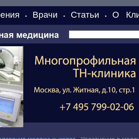
ения
Врачи
Статьи
О Кли
•
•
•